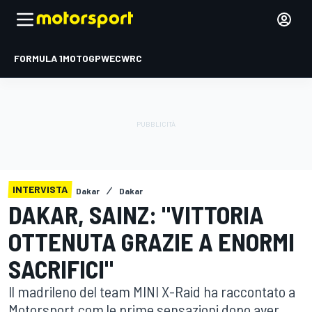
FORMULA 1
MOTOGP
WEC
WRC
INTERVISTA
Dakar
Dakar
DAKAR, SAINZ: "VITTORIA
OTTENUTA GRAZIE A ENORMI
SACRIFICI"
Il madrileno del team MINI X-Raid ha raccontato a
Motorsport.com le prime sensazioni dopo aver