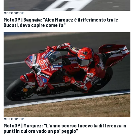
MOTOGP
10 h
MotoGP | Bagnaia: "Alex Marquez è il riferimento tra le
Ducati, devo capire come fa"
MOTOGP
10 h
MotoGP | Márquez: "L'anno scorso facevo la differenza in
punti in cui ora vado un po' peggio"