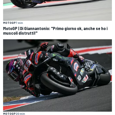
MOTOGP
7 min
MotoGP | Di Giannantonio: "Primo giorno ok, anche se ho i
muscoli distrutti!"
MOTOGP
20 min