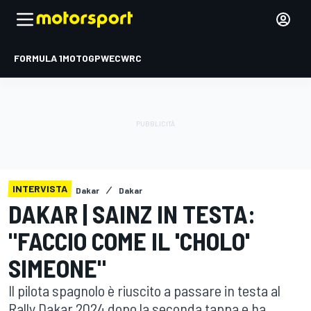
FORMULA 1
MOTOGP
WEC
WRC
INTERVISTA
Dakar
Dakar
DAKAR | SAINZ IN TESTA:
"FACCIO COME IL 'CHOLO'
SIMEONE"
Il pilota spagnolo è riuscito a passare in testa al
Rally Dakar 2024 dopo la seconda tappa e ha