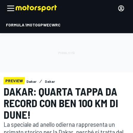
FORMULA 1
MOTOGP
WEC
WRC
PREVIEW
Dakar
Dakar
DAKAR: QUARTA TAPPA DA
RECORD CON BEN 100 KM DI
DUNE!
La speciale ad anello odierna rappresenta un
primato storico per la Dakar, perché si tratta del