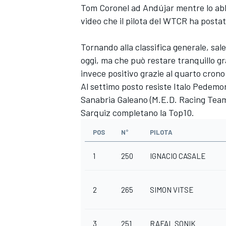
Tom Coronel ad Andújar mentre lo abbr
video che il pilota del WTCR ha postato
Tornando alla classifica generale, sal
oggi, ma che può restare tranquillo g
invece positivo grazie al quarto crono
Al settimo posto resiste Italo Pedem
Sanabria Galeano (M.E.D. Racing Team)
Sarquiz completano la Top10.
POS
N°
PILOTA
1
250
IGNACIO CASALE
ENDURANCE/GT
2
265
SIMON VITSE
3
251
RAFAL SONIK