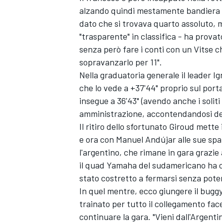
alzando quindi mestamente bandiera bia
dato che si trovava quarto assoluto, m
"trasparente" in classifica - ha provat
senza però fare i conti con un Vitse ch
sopravanzarlo per 11".
Nella graduatoria generale il leader 
che lo vede a +37'44" proprio sul por
insegue a 36'43" (avendo anche i soliti 
amministrazione, accontendandosi del 
Il ritiro dello sfortunato Giroud mette
e ora con Manuel Andújar alle sue spal
l'argentino, che rimane in gara grazie
il quad Yamaha del sudamericano ha co
stato costretto a fermarsi senza poter
In quel mentre, ecco giungere il bugg
trainato per tutto il collegamento fac
continuare la gara. "Vieni dall'Argent