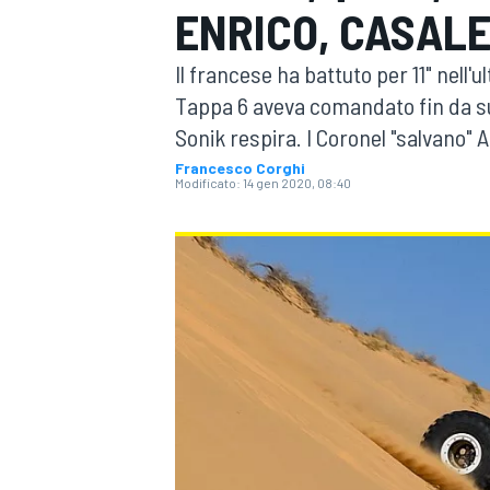
ENRICO, CASAL
MOTOGP
WEC
Il francese ha battuto per 11" nell'ul
Tappa 6 aveva comandato fin da sub
Sonik respira. I Coronel "salvano" 
Francesco Corghi
Modificato:
14 gen 2020, 08:40
WRC