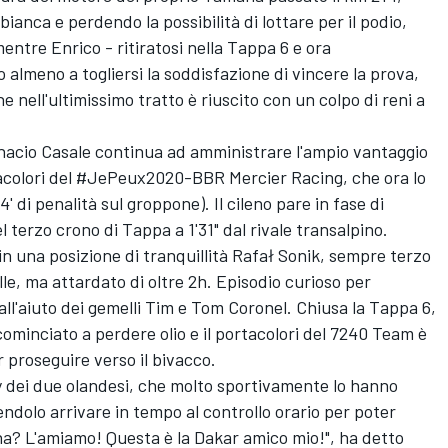
nca e perdendo la possibilità di lottare per il podio,
entre Enrico - ritiratosi nella Tappa 6 e ora
o almeno a togliersi la soddisfazione di vincere la prova,
e nell'ultimissimo tratto è riuscito con un colpo di reni a
Ignacio Casale continua ad amministrare l'ampio vantaggio
tacolori del #JePeux2020-BBR Mercier Racing, che ora lo
4' di penalità sul groppone). Il cileno pare in fase di
terzo crono di Tappa a 1'31" dal rivale transalpino.
 in una posizione di tranquillità Rafał Sonik, sempre terzo
le, ma attardato di oltre 2h. Episodio curioso per
 all'aiuto dei gemelli Tim e Tom Coronel. Chiusa la Tappa 6,
minciato a perdere olio e il portacolori del 7240 Team è
 proseguire verso il bivacco.
y dei due olandesi, che molto sportivamente lo hanno
endolo arrivare in tempo al controllo orario per poter
ina? L'amiamo! Questa è la Dakar amico mio!", ha detto