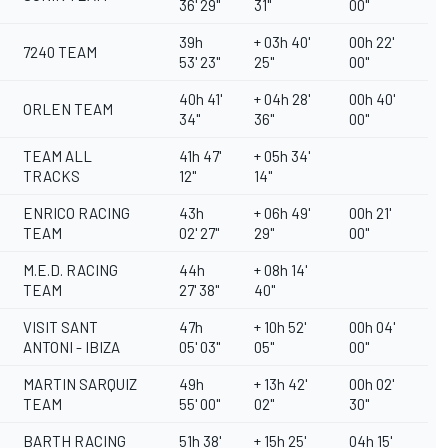
36' 29''
31''
00''
39h
+ 03h 40'
00h 22'
7240 TEAM
53' 23''
25''
00''
40h 41'
+ 04h 28'
00h 40'
ORLEN TEAM
34''
36''
00''
TEAM ALL
41h 47'
+ 05h 34'
TRACKS
12''
14''
ENRICO RACING
43h
+ 06h 49'
00h 21'
TEAM
02' 27''
29''
00''
M.E.D. RACING
44h
+ 08h 14'
TEAM
27' 38''
40''
VISIT SANT
47h
+ 10h 52'
00h 04'
ANTONI - IBIZA
05' 03''
05''
00''
MARTIN SARQUIZ
49h
+ 13h 42'
00h 02'
TEAM
55' 00''
02''
30''
BARTH RACING
51h 38'
+ 15h 25'
04h 15'