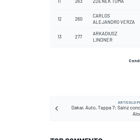
11
263
ZDENEK TUMA
CARLOS
12
260
ALEJANDRO VERZA
ARKADIUSZ
13
277
LINDNER
Condi
ARTICOLO 
Dakar, Auto, Tappa 7: Sainz conce
Alo
RALLY