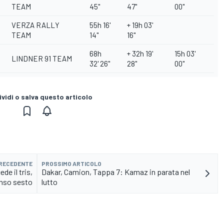
TEAM
45''
47''
00''
VERZA RALLY
55h 16'
+ 19h 03'
TEAM
14''
16''
68h
+ 32h 19'
15h 03'
LINDNER 91 TEAM
32' 26''
28''
00''
vidi o salva questo articolo
PRECEDENTE
PROSSIMO ARTICOLO
de il tris,
Dakar, Camion, Tappa 7: Kamaz in parata nel
nso sesto
lutto