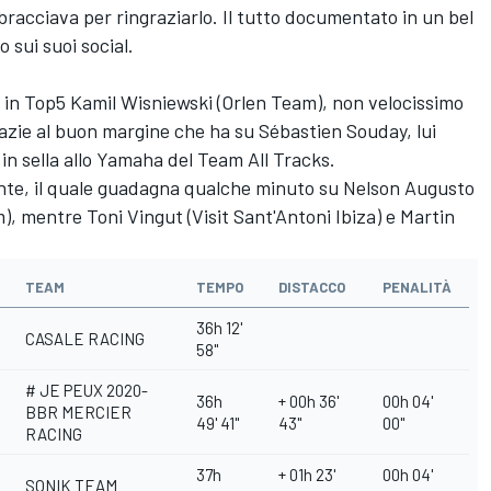
acciava per ringraziarlo. Il tutto documentato in un bel
 sui suoi social.
e in Top5 Kamil Wisniewski (Orlen Team), non velocissimo
razie al buon margine che ha su Sébastien Souday, lui
 in sella allo Yamaha del Team All Tracks.
onte, il quale guadagna qualche minuto su Nelson Augusto
, mentre Toni Vingut (Visit Sant'Antoni Ibiza) e Martin
TEAM
TEMPO
DISTACCO
PENALITÀ
36h 12'
CASALE RACING
58''
# JE PEUX 2020-
36h
+ 00h 36'
00h 04'
BBR MERCIER
49' 41''
43''
00''
RACING
37h
+ 01h 23'
00h 04'
SONIK TEAM