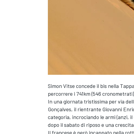
Simon Vitse concede il bis nella Tappa 
percorrere i 741km (546 cronometrati
In una giornata tristissima per via d
Gonçalves, il rientrante Giovanni Enric
categoria, incrociando le armi (anzi, 
dopo il sabato di riposo e una crescita
MONOPOSTO
Il francese è però incappato nella ro