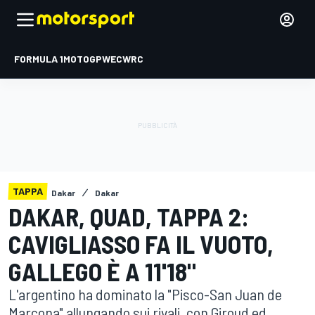
FORMULA 1
MOTOGP
WEC
WRC
TAPPA
Dakar
Dakar
DAKAR, QUAD, TAPPA 2:
CAVIGLIASSO FA IL VUOTO,
GALLEGO È A 11'18"
L'argentino ha dominato la "Pisco-San Juan de
Marcona" allungando sui rivali, con Giroud ed