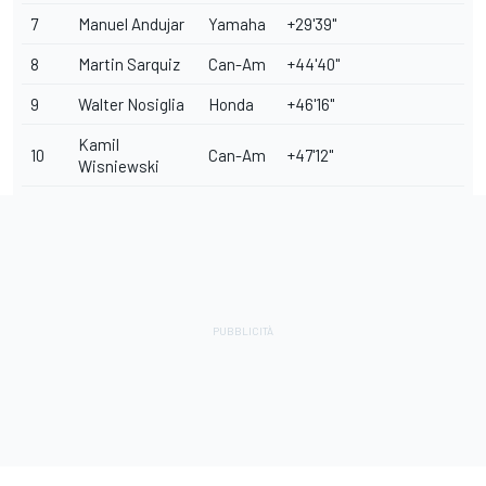
7
Manuel Andujar
Yamaha
+29'39"
8
Martin Sarquiz
Can-Am
+44'40"
9
Walter Nosiglia
Honda
+46'16"
Kamil
10
Can-Am
+47'12"
Wisniewski