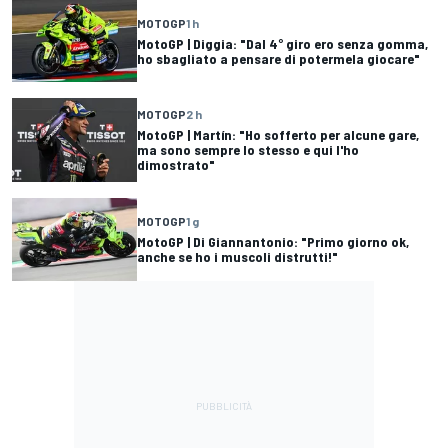
MOTOGP
1 h
MotoGP | Diggia: "Dal 4° giro ero senza gomma,
ho sbagliato a pensare di potermela giocare"
MOTOGP
2 h
MotoGP | Martín: "Ho sofferto per alcune gare,
ma sono sempre lo stesso e qui l'ho
dimostrato"
MOTOGP
1 g
MotoGP | Di Giannantonio: "Primo giorno ok,
anche se ho i muscoli distrutti!"