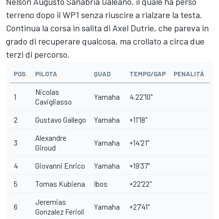
Nelson Augusto Sanabria Galeano, il quale ha perso
terreno dopo il WP1 senza riuscire a rialzare la testa.
Continua la corsa in salita di Axel Dutrie, che pareva in
grado di recuperare qualcosa, ma crollato a circa due
terzi di percorso.
POS.
PILOTA
QUAD
TEMPO/GAP
PENALITÀ
Nicolas
1
Yamaha
4.22'10"
Cavigliasso
2
Gustavo Gallego
Yamaha
+11'18"
Alexandre
3
Yamaha
+14'21"
Giroud
4
Giovanni Enrico
Yamaha
+19'37"
5
Tomas Kubiena
Ibos
+22'22"
Jeremias
6
Yamaha
+27'41"
Gonzalez Ferioli