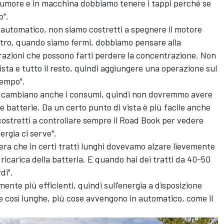
 rumore e in macchina dobbiamo tenere i tappi perché se
o".
n automatico, non siamo costretti a spegnere il motore
l'altro, quando siamo fermi, dobbiamo pensare alla
erazioni che possono farti perdere la concentrazione. Non
ista e tutto il resto, quindi aggiungere una operazione sul
tempo".
ia cambiano anche i consumi, quindi non dovremmo avere
le batterie. Da un certo punto di vista è più facile anche
stretti a controllare sempre il Road Book per vedere
rgia ci serve".
era che in certi tratti lunghi dovevamo alzare lievemente
di ricarica della batteria. E quando hai dei tratti da 40-50
di".
ente più efficienti, quindi sull'energia a disposizione
pe così lunghe, più cose avvengono in automatico, come il