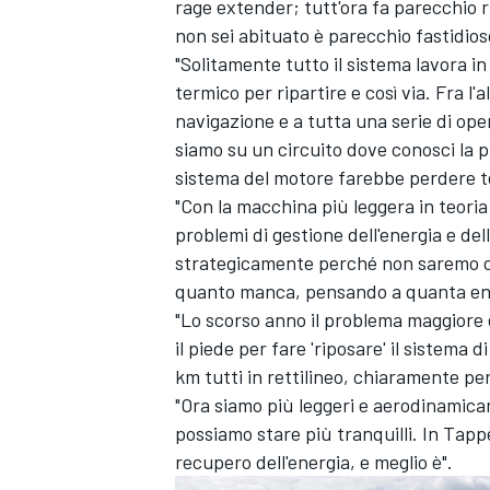
rage extender; tutt'ora fa parecchio
non sei abituato è parecchio fastidios
"Solitamente tutto il sistema lavora i
termico per ripartire e così via. Fra 
navigazione e a tutta una serie di op
siamo su un circuito dove conosci la p
sistema del motore farebbe perdere 
"Con la macchina più leggera in teor
problemi di gestione dell'energia e del
strategicamente perché non saremo co
quanto manca, pensando a quanta ene
"Lo scorso anno il problema maggiore 
il piede per fare 'riposare' il sistema 
km tutti in rettilineo, chiaramente per
"Ora siamo più leggeri e aerodinamicam
possiamo stare più tranquilli. In Tap
recupero dell'energia, e meglio è".