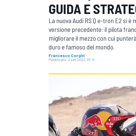
GUIDA E STRATE
MOTOGP
WEC
La nuova Audi RS Q e-tron E2 si è mo
versione precedente: il pilota fran
migliorare il mezzo con cui punterà 
duro e famoso del mondo.
Francesco Corghi
Pubblicato:
2 set 2022, 07:11
WRC