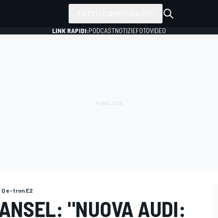
TUTTI I CAMPIONATI
LINK RAPIDI:
PODCAST
NOTIZIE
FOTO
VIDEO
 Q e-tron E2
ANSEL: "NUOVA AUDI: