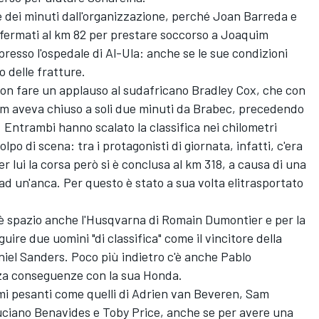
e dei minuti dall'organizzazione, perché
Joan Barreda
e
 fermati al km 82 per prestare soccorso a
Joaquim
 presso l'ospedale di Al-Ula: anche se le sue condizioni
ro delle fratture.
non fare un applauso al sudafricano Bradley Cox, che con
m aveva chiuso a soli due minuti da Brabec, precedendo
. Entrambi hanno scalato la classifica nei chilometri
lpo di scena: tra i protagonisti di giornata, infatti, c'era
 lui la corsa però si è conclusa al km 318, a causa di una
ad un'anca. Per questo è stato a sua volta elitrasportato
c'è spazio anche l'Husqvarna di Romain Dumontier e per la
ire due uomini "di classifica" come il vincitore della
iel Sanders. Poco più indietro c'è anche
Pablo
nza conseguenze con la sua Honda.
omi pesanti come quelli di
Adrien van Beveren
,
Sam
Luciano Benavides e
Toby Price
, anche se per avere una