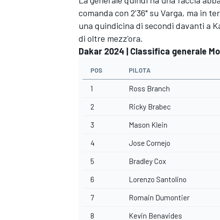
comanda con 2'36" su Varga, ma in terz
una quindicina di secondi davanti a K
di oltre mezz'ora.
Dakar 2024 | Classifica generale Mo
POS
PILOTA
1
Ross Branch
2
Ricky Brabec
3
Mason Klein
4
Jose Cornejo
5
Bradley Cox
6
Lorenzo Santolino
RALLY
7
Romain Dumontier
8
Kevin Benavides