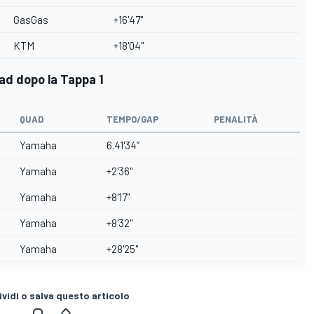
GasGas
+16'47"
KTM
+18'04"
ad dopo la Tappa 1
QUAD
TEMPO/GAP
PENALITÀ
Yamaha
6.41'34”
Yamaha
+2'36"
Yamaha
+8'17"
Yamaha
+8'32"
Yamaha
+28'25"
vidi o salva questo articolo