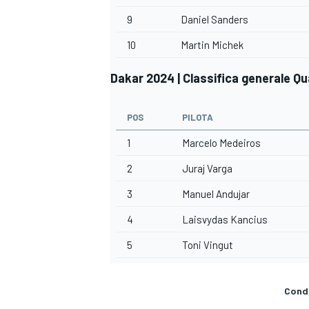
9
Daniel Sanders
10
Martin Michek
Dakar 2024 | Classifica generale Qu
POS
PILOTA
1
Marcelo Medeiros
2
Juraj Varga
3
Manuel Andujar
4
Laisvydas Kancius
5
Toni Vingut
Condi