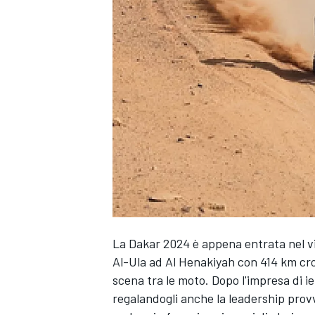
La Dakar 2024 è appena entrata nel v
Al-Ula ad Al Henakiyah con 414 km cron
scena tra le moto. Dopo l'impresa di ier
regalandogli anche la leadership provv
MONOPOSTO