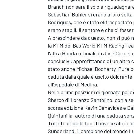
Branch non sarà il solo a riguadagnar
Sebastian Buhler si erano a loro volta
Rodrigues
, che è stato elitrasportato
erano stabili, il sentore è che ci fosse
A prescindere da questo, non si può 
la KTM del Bas World KTM Racing Tea
l'altra Honda ufficiale di Josè Cornejo
conclusivi, approfittando di un altro co
stato anche Michael Docherty. Pure per
caduta dalla quale è uscito dolorante 
all'ospedale di Medina.
Nelle prime posizioni di giornata poi 
Sherco di Lorenzo Santolino, con a segu
scorsa edizione
Kevin Benavides
e Dan
ENDURANCE/GT
Quintanilla
, autore di una caduta se
Tutti fuori dalla top 10 invece altri n
Sunderland
, il campione del mondo 