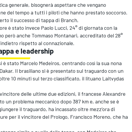
ottica generale, bisognerà aspettare che vengano
one del tempo a tutti i piloti che hanno prestato soccorso.
erto il successo di tappa di Branch.
liore è stato invece Paolo Lucci, 24° di giornata con la
no però anche Tommaso Montanari, accreditato del 28°
indietro rispetto al connazionale.
appa e leadership
i è stato Marcelo Medeiros, centrando così la sua nona
Dakar. Il brasiliano si è presentato sul traguardo con un
ltre 10 minuti sul terzo classificato, il lituano Laitvydas
vincitore delle ultime due edizioni, il francese Alexandre
sato un problema meccanico dopo 387 km e, anche se è
iungere il traguardo, ha incassato oltre mezz'ora di
ure per il vincitore del Prologo, Francisco Moreno, che ha
stanza simile a quella della tappa, con Medeiros che