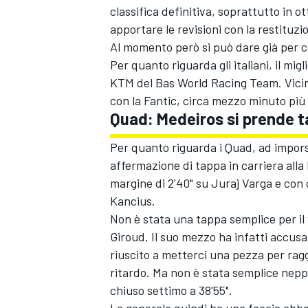
classifica definitiva, soprattutto in 
apportare le revisioni con la restituzi
Al momento però si può dare già per c
Per quanto riguarda gli italiani, il mig
KTM del Bas World Racing Team. Vici
con la Fantic, circa mezzo minuto più 
Quad: Medeiros si prende t
Per quanto riguarda i Quad, ad impors
affermazione di tappa in carriera alla 
margine di 2'40" su Juraj Varga e con o
Kancius.
Non è stata una tappa semplice per il 
Giroud. Il suo mezzo ha infatti accu
riuscito a metterci una pezza per ragg
MONOMARCA
ritardo. Ma non è stata semplice nepp
chiuso settimo a 38'55".
La generale quindi ha una faccia abba