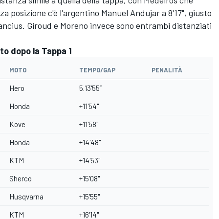
a posizione c'è l'argentino Manuel Andujar a 8'17", giusto
ancius. Giroud e Moreno invece sono entrambi distanziati
to dopo la Tappa 1
MOTO
TEMPO/GAP
PENALITÀ
Hero
5.13'55”
Honda
+11'54"
Kove
+11'58"
Honda
+14'48"
KTM
+14'53"
Sherco
+15'08"
Husqvarna
+15'55"
KTM
+16'14"