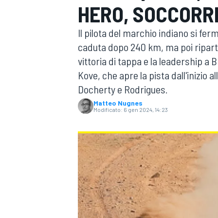
HERO, SOCCORR
MOTOGP
WEC
Il pilota del marchio indiano si fer
caduta dopo 240 km, ma poi riparte 
vittoria di tappa e la leadership a
Kove, che apre la pista dall'inizio a
Docherty e Rodrigues.
Matteo Nugnes
Modificato:
6 gen 2024, 14:23
WRC