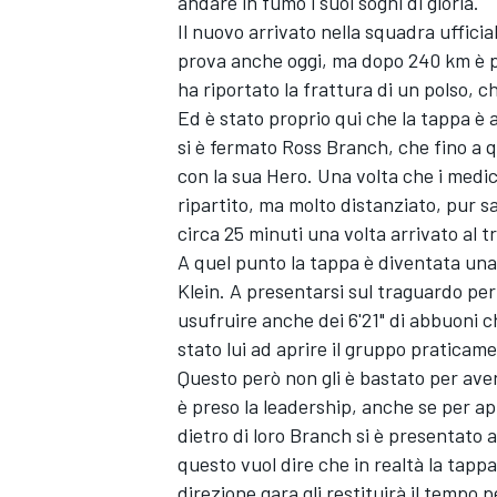
andare in fumo i suoi sogni di gloria.
Il nuovo arrivato nella squadra uffici
prova anche oggi, ma dopo 240 km è pur
ha riportato la frattura di un polso, 
Ed è stato proprio qui che la tappa è a
si è fermato Ross Branch, che fino a 
con la sua Hero. Una volta che i medic
ripartito, ma molto distanziato, pur s
circa 25 minuti una volta arrivato al 
A quel punto la tappa è diventata una
Klein. A presentarsi sul traguardo per
usufruire anche dei 6'21" di abbuoni ch
stato lui ad aprire il gruppo praticam
Questo però non gli è bastato per aver
è preso la leadership, anche se per a
dietro di loro Branch si è presentato a
questo vuol dire che in realtà la tapp
direzione gara gli restituirà il tempo 