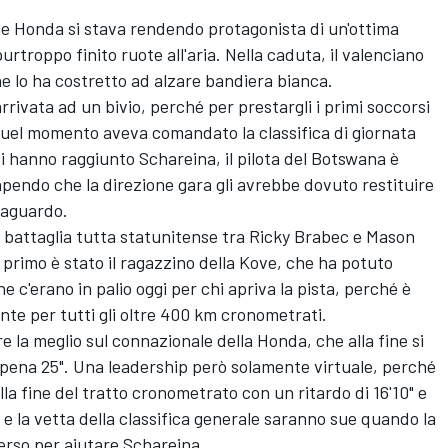
ale Honda si stava rendendo protagonista di un'ottima
troppo finito ruote all'aria. Nella caduta, il valenciano
che lo ha costretto ad alzare bandiera bianca.
rrivata ad un bivio, perché per prestargli i primi soccorsi
quel momento aveva comandato la classifica di giornata
i hanno raggiunto Schareina, il pilota del Botswana è
apendo che la direzione gara gli avrebbe dovuto restituire
traguardo.
 battaglia tutta statunitense tra
Ricky Brabec
e Mason
 primo è stato il ragazzino della Kove, che ha potuto
e c'erano in palio oggi per chi apriva la pista, perché è
ente per tutti gli oltre 400 km cronometrati.
e la meglio sul connazionale della Honda, che alla fine si
ppena 25". Una leadership però solamente virtuale, perché
lla fine del tratto cronometrato con un ritardo di 16'10" e
a e la vetta della classifica generale saranno sue quando la
perso per aiutare Schareina.