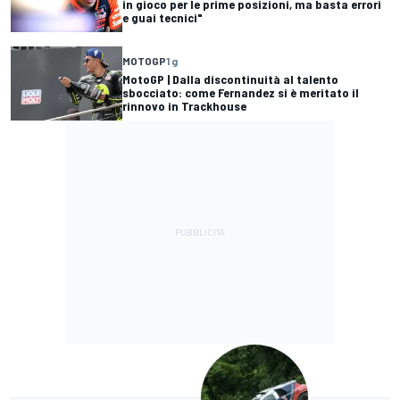
in gioco per le prime posizioni, ma basta errori
e guai tecnici"
MOTOGP
1 g
MotoGP | Dalla discontinuità al talento
sbocciato: come Fernandez si è meritato il
rinnovo in Trackhouse