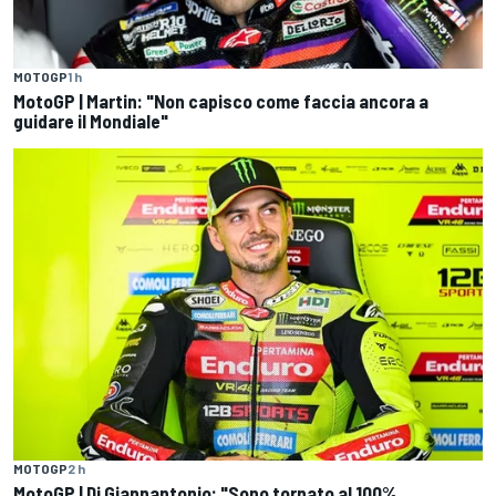
MOTOGP
1 h
MotoGP | Martin: "Non capisco come faccia ancora a
guidare il Mondiale"
MOTOGP
2 h
MotoGP | Di Giannantonio: "Sono tornato al 100%.