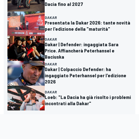
Dacia fino al 2027
DAKAR
Presentata la Dakar 2026: tante novità
per l'edizione della "maturità"
DAKAR
Dakar | Defender: ingaggiata Sara
Price. Affiancherà Peterhansel e
Baciuska
DAKAR
Dakar | Colpaccio Defender: ha
ingaggiato Peterhansel per l'edizione
2026
DAKAR
Loeb: "La Dacia ha già risolto i problemi
incontrati alla Dakar"