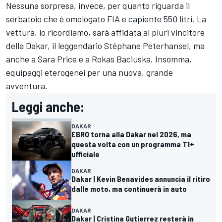
Nessuna sorpresa, invece, per quanto riguarda il
serbatoio che è omologato FIA e capiente 550 litri. La
vettura, lo ricordiamo, sarà affidata al pluri vincitore
della Dakar, il leggendario Stéphane Peterhansel, ma
anche a Sara Price e a Rokas Baciuska. Insomma,
equipaggi eterogenei per una nuova, grande
avventura.
Leggi anche:
DAKAR
EBRO torna alla Dakar nel 2026, ma
questa volta con un programma T1+
ufficiale
DAKAR
Dakar | Kevin Benavides annuncia il ritiro
dalle moto, ma continuerà in auto
DAKAR
Dakar | Cristina Gutierrez resterà in