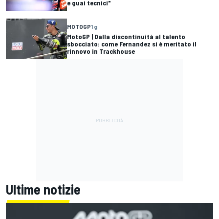
e guai tecnici"
MOTOGP
1 g
MotoGP | Dalla discontinuità al talento
sbocciato: come Fernandez si è meritato il
rinnovo in Trackhouse
Ultime notizie