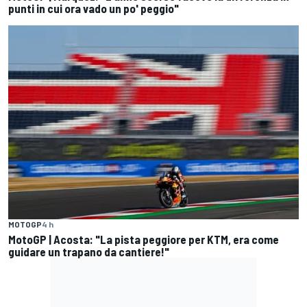
punti in cui ora vado un po' peggio"
MOTOGP
4 h
MotoGP | Acosta: "La pista peggiore per KTM, era come
guidare un trapano da cantiere!"