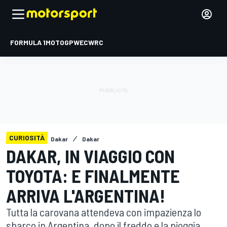
FORMULA 1
MOTOGP
WEC
WRC
CURIOSITÀ
Dakar
Dakar
DAKAR, IN VIAGGIO CON
TOYOTA: E FINALMENTE
ARRIVA L'ARGENTINA!
Tutta la carovana attendeva con impazienza lo
sbarco in Argentina, dopo il freddo e la pioggia