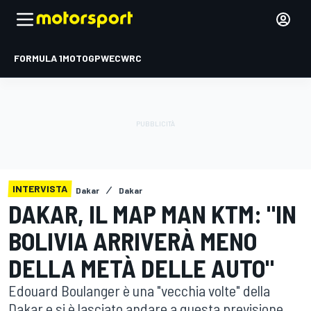
FORMULA 1
MOTOGP
WEC
WRC
INTERVISTA
Dakar
Dakar
DAKAR, IL MAP MAN KTM: "IN
BOLIVIA ARRIVERÀ MENO
DELLA METÀ DELLE AUTO"
Edouard Boulanger è una "vecchia volte" della
Dakar e si è lasciato andare a questa previsione