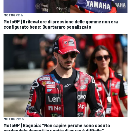
MOTOGP
11 h
MotoGP | Il rilevatore di pressione delle gomme non era
configurato bene: Quartararo penalizzato
MOTOGP
12 h
MotoGP | Bagnaia: "Non capire perché sono caduto
perdendola davanti in uscita di curva è difficile"