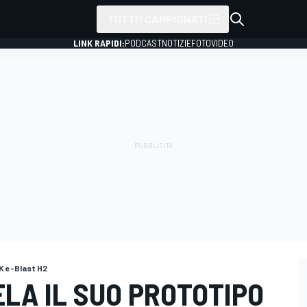
TUTTI I CAMPIONATI
LINK RAPIDI:
PODCAST
NOTIZIE
FOTO
VIDEO
K e-Blast H2
ELA IL SUO PROTOTIPO