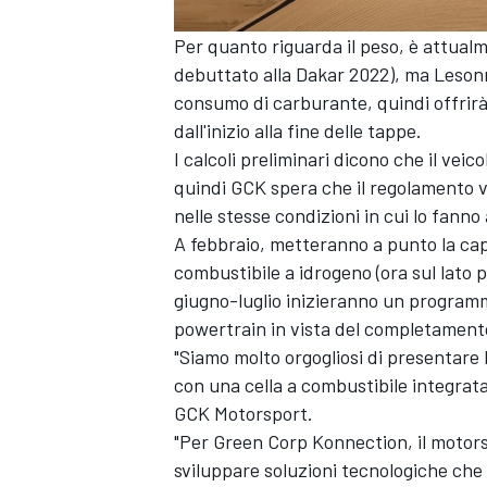
Per quanto riguarda il peso, è attualm
debuttato alla Dakar 2022), ma Lesonn
consumo di carburante, quindi offrirà
dall'inizio alla fine delle tappe.
I calcoli preliminari dicono che il vei
quindi GCK spera che il regolamento v
nelle stesse condizioni in cui lo fanno
A febbraio, metteranno a punto la capa
combustibile a idrogeno (ora sul lato p
giugno-luglio inizieranno un programma
powertrain in vista del completamento
"Siamo molto orgogliosi di presentare
con una cella a combustibile integrat
GCK Motorsport.
MONOMARCA
"Per Green Corp Konnection, il motor
sviluppare soluzioni tecnologiche che p