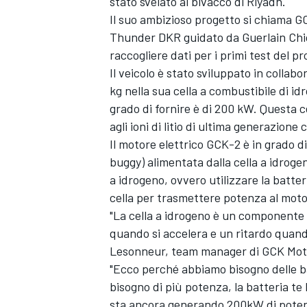
stato svelato al bivacco di Riyadh.
Il suo ambizioso progetto si chiama G
Thunder DKR guidato da Guerlain Chic
raccogliere dati per i primi test del p
Il veicolo è stato sviluppato in colla
kg nella sua cella a combustibile di i
grado di fornire è di 200 kW. Questa c
agli ioni di litio di ultima generazion
Il motore elettrico GCK-2 è in grado d
buggy) alimentata dalla cella a idrogen
a idrogeno, ovvero utilizzare la batt
cella per trasmettere potenza al moto
"La cella a idrogeno è un componente c
quando si accelera e un ritardo quand
Lesonneur, team manager di GCK Motor
"Ecco perché abbiamo bisogno delle b
bisogno di più potenza, la batteria te 
sta ancora generando 200kW di potenza