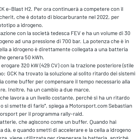
CK e-Blast H2. Per ora continuerà a competere con il
herit, che è dotato di biocarburante nel 2022, per
rototipo a idrogeno.
borazione con la società tedesca FEV e ha un volume di 30
drogeno ad una pressione di 700 bar. La potenza che è in
ella a idrogeno è direttamente collegata a una batteria
e che genera 50 kWh.
i erogare 320 kW (429 CV) con la trazione posteriore (stile
o; GCK ha trovato la soluzione al solito ritardo dei sistemi
eria come buffer per compensare il tempo necessario alla
re. Inoltre, ha un cambio a due marce.
he lavora a un livello costante, perché si ha un ritardo
o si smette di farlo", spiega a Motorsport.com Sebastian
sport per il programma rally-raid.
atterie, che agiscono come un buffer. Quando hai
la dà, e quando smetti di accelerare e la cella a idrogeno
, viene utilizzata per rigenerare la batteria, anziché