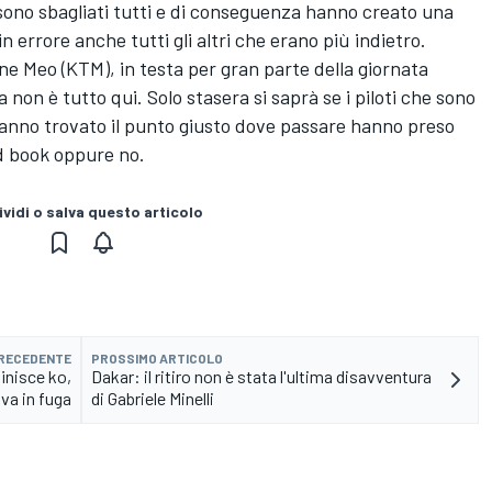
i sono sbagliati tutti e di conseguenza hanno creato una
n errore anche tutti gli altri che erano più indietro.
ne Meo (KTM), in testa per gran parte della giornata
non è tutto qui. Solo stasera si saprà se i piloti che sono
 hanno trovato il punto giusto dove passare hanno preso
d book oppure no.
vidi o salva questo articolo
PRECEDENTE
PROSSIMO ARTICOLO
inisce ko,
Dakar: il ritiro non è stata l'ultima disavventura
va in fuga
di Gabriele Minelli