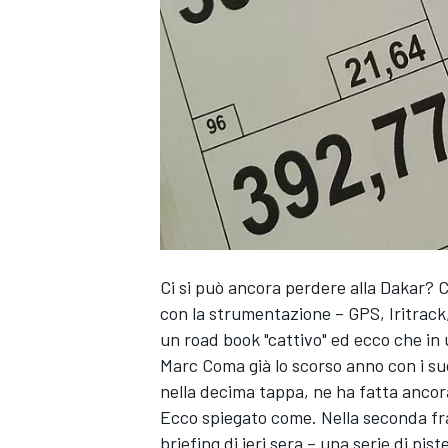
Ci si può ancora perdere alla Dakar? C
con la strumentazione – GPS, Iritrack,
un road book "cattivo" ed ecco che in 
Marc Coma già lo scorso anno con i su
nella decima tappa, ne ha fatta ancora
Ecco spiegato come. Nella seconda fraz
MONOPOSTO
briefing di ieri sera – una serie di pist