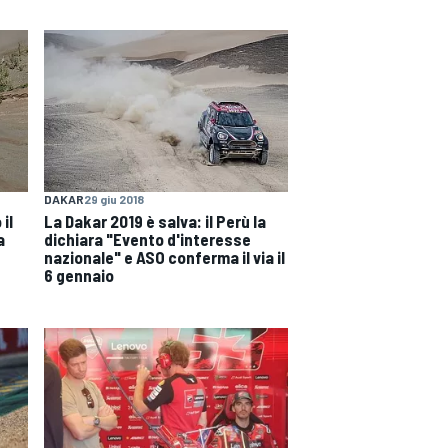
DAKAR
29 giu 2018
il
La Dakar 2019 è salva: il Perù la
a
dichiara "Evento d'interesse
nazionale" e ASO conferma il via il
6 gennaio