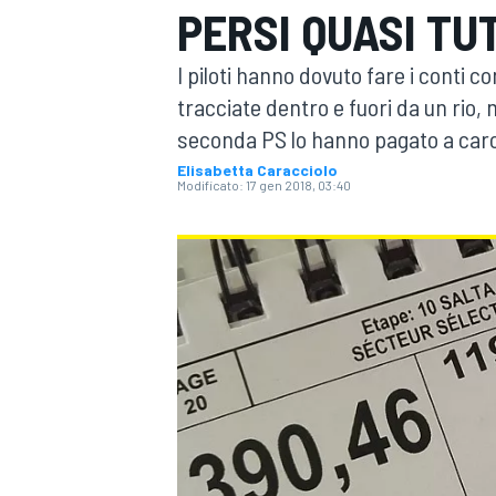
PERSI QUASI TUT
MOTOGP
WEC
I piloti hanno dovuto fare i conti c
tracciate dentro e fuori da un rio, 
seconda PS lo hanno pagato a caro
Elisabetta Caracciolo
Modificato:
17 gen 2018, 03:40
WRC