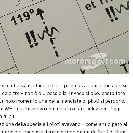
erto che sì, alla faccia di chi polemizza e dice che adesso
 ed altro – non è più possibile. Invece si può, basta fare
un solo momento una bella manciata di piloti si perdono.
oi WPT ciechi aveva cominciato a fare selezione. Oggi,
 di più.
ione della speciale i piloti avevano – come anticipato al
e parallele tracciate dentro e fuori da un rio (letti di fiumi