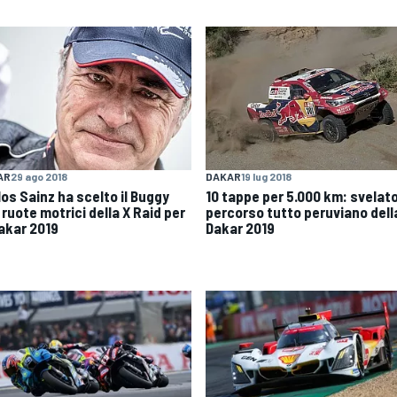
AR
29 ago 2018
DAKAR
19 lug 2018
los Sainz ha scelto il Buggy
10 tappe per 5.000 km: svelato 
ruote motrici della X Raid per
percorso tutto peruviano dell
Dakar 2019
Dakar 2019