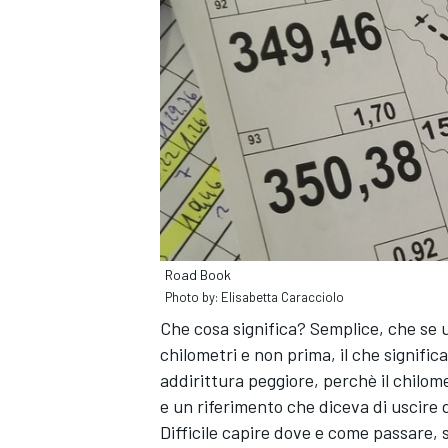
Road Book
Photo by: Elisabetta Caracciolo
Che cosa significa? Semplice, che se un
chilometri e non prima, il che signifi
ENDURANCE/GT
addirittura peggiore, perchè il chilom
e un riferimento che diceva di uscire 
Difficile capire dove e come passare, 