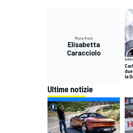
More from
Elisabetta
Caracciolo
DAK
Car
due 
la 
Ultime notizie