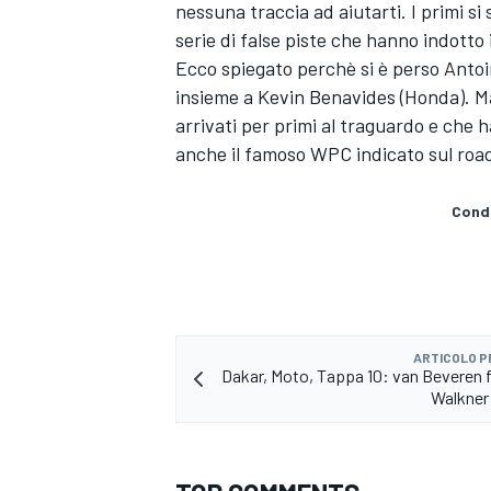
nessuna traccia ad aiutarti. I primi s
serie di false piste che hanno indotto i
Ecco spiegato perchè si è perso Antoi
insieme a Kevin Benavides (Honda). Ma 
arrivati per primi al traguardo e che
anche il famoso WPC indicato sul roa
Condi
ARTICOLO 
Dakar, Moto, Tappa 10: van Beveren f
Walkner 
MONOMARCA