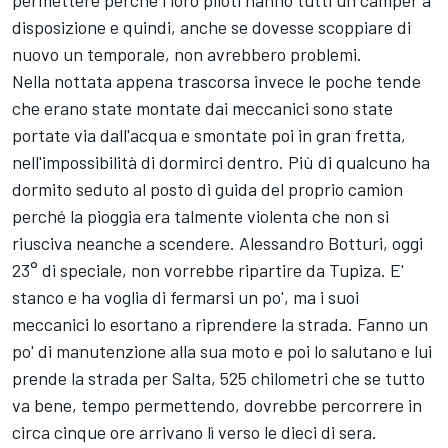
permettere perché i loro piloti hanno tutti un camper a
disposizione e quindi, anche se dovesse scoppiare di
nuovo un temporale, non avrebbero problemi.
Nella nottata appena trascorsa invece le poche tende
che erano state montate dai meccanici sono state
portate via dall'acqua e smontate poi in gran fretta,
nell'impossibilità di dormirci dentro. Più di qualcuno ha
dormito seduto al posto di guida del proprio camion
perché la pioggia era talmente violenta che non si
riusciva neanche a scendere. Alessandro Botturi, oggi
23° di speciale, non vorrebbe ripartire da Tupiza. E'
stanco e ha voglia di fermarsi un po', ma i suoi
meccanici lo esortano a riprendere la strada. Fanno un
po' di manutenzione alla sua moto e poi lo salutano e lui
prende la strada per Salta, 525 chilometri che se tutto
va bene, tempo permettendo, dovrebbe percorrere in
circa cinque ore arrivano lì verso le dieci di sera.