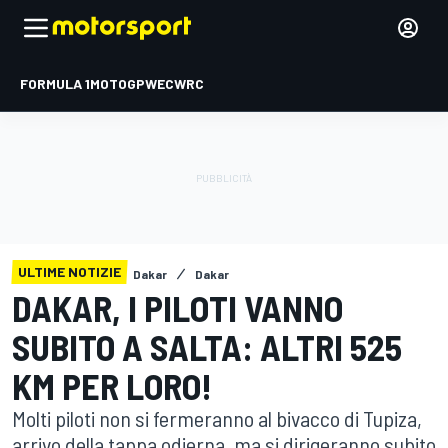
FORMULA 1
MOTOGP
WEC
WRC
ULTIME NOTIZIE
Dakar
Dakar
DAKAR, I PILOTI VANNO
SUBITO A SALTA: ALTRI 525
KM PER LORO!
Molti piloti non si fermeranno al bivacco di Tupiza,
arrivo della tappa odierna, ma si dirigeranno subito