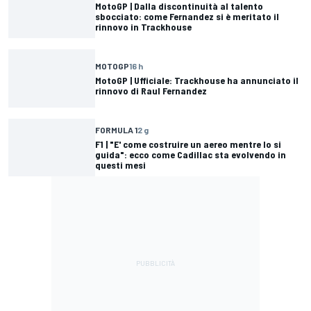
MotoGP | Dalla discontinuità al talento
sbocciato: come Fernandez si è meritato il
rinnovo in Trackhouse
MOTOGP
16 h
MotoGP | Ufficiale: Trackhouse ha annunciato il
rinnovo di Raul Fernandez
FORMULA 1
2 g
F1 | "E' come costruire un aereo mentre lo si
guida": ecco come Cadillac sta evolvendo in
questi mesi