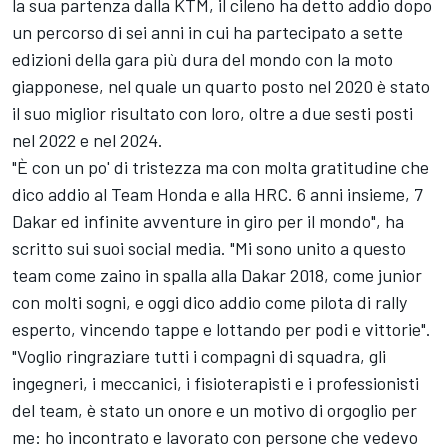
la sua partenza dalla KTM, il cileno ha detto addio dopo
un percorso di sei anni in cui ha partecipato a sette
edizioni della gara più dura del mondo con la moto
giapponese, nel quale un quarto posto nel 2020 è stato
il suo miglior risultato con loro, oltre a due sesti posti
nel 2022 e nel 2024.
"È con un po' di tristezza ma con molta gratitudine che
dico addio al Team Honda e alla HRC. 6 anni insieme, 7
Dakar ed infinite avventure in giro per il mondo", ha
scritto sui suoi social media. "Mi sono unito a questo
team come zaino in spalla alla Dakar 2018, come junior
con molti sogni, e oggi dico addio come pilota di rally
esperto, vincendo tappe e lottando per podi e vittorie".
"Voglio ringraziare tutti i compagni di squadra, gli
ingegneri, i meccanici, i fisioterapisti e i professionisti
del team, è stato un onore e un motivo di orgoglio per
me: ho incontrato e lavorato con persone che vedevo