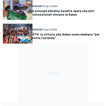
DAKAR
23 gen 2025
Il principe d'Arabia Saudita spera che altri
connazionali vincano la Dakar
DAKAR
21 gen 2025
KTM: la vittoria alla Dakar come esempio "per
tutta l'azienda"