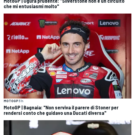
MotoGP | Ogura prudente: "Silverstone non è un circuito
che mi entusiasmi molto"
MOTOGP
3 h
MotoGP | Bagnaia: "Non serviva il parere di Stoner per
rendersi conto che guidavo una Ducati diversa"