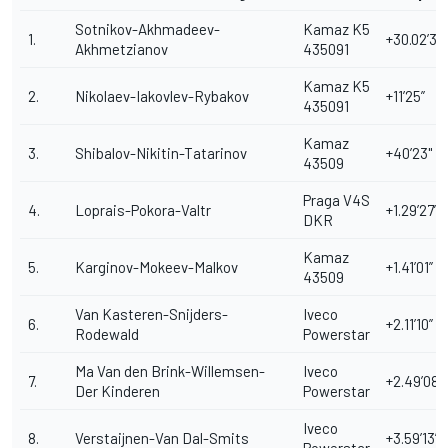
Sotnikov-Akhmadeev-
Kamaz K5
1.
+30.02’36
Akhmetzianov
435091
Kamaz K5
2.
Nikolaev-Iakovlev-Rybakov
+11’25”
435091
Kamaz
3.
Shibalov-Nikitin-Tatarinov
+40’23"
43509
Praga V4S
4.
Loprais-Pokora-Valtr
+1.29’27”
DKR
Kamaz
5.
Karginov-Mokeev-Malkov
+1.41’01”
43509
Van Kasteren-Snijders-
Iveco
6.
+2.11’10”
Rodewald
Powerstar
Ma Van den Brink-Willemsen-
Iveco
7.
+2.49’08”
Der Kinderen
Powerstar
Iveco
8.
Verstaijnen-Van Dal-Smits
+3.59’13”
Powerstar