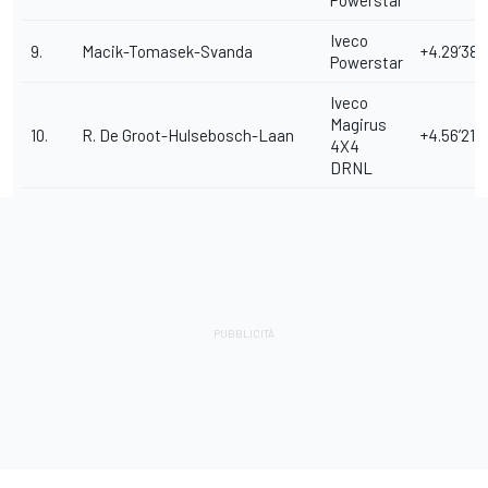
Iveco
9.
Macik-Tomasek-Svanda
+4.29’38”
Powerstar
Iveco
Magirus
10.
R. De Groot-Hulsebosch-Laan
+4.56’21"
4X4
DRNL