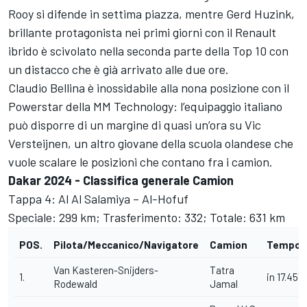
Rooy si difende in settima piazza, mentre Gerd Huzink,
brillante protagonista nei primi giorni con il Renault
ibrido è scivolato nella seconda parte della Top 10 con
un distacco che è già arrivato alle due ore.
Claudio Bellina è inossidabile alla nona posizione con il
Powerstar della MM Technology: l’equipaggio italiano
può disporre di un margine di quasi un’ora su Vic
Versteijnen, un altro giovane della scuola olandese che
vuole scalare le posizioni che contano fra i camion.
Dakar 2024 - Classifica generale Camion
Tappa 4: Al Al Salamiya – Al-Hofuf
Speciale: 299 km; Trasferimento: 332; Totale: 631 km
POS.
Pilota/Meccanico/Navigatore
Camion
Tempo/d
Van Kasteren-Snijders-
Tatra
1.
in 17.45'17
Rodewald
Jamal