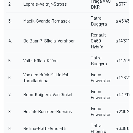
Praga V4S
2.
Loprais-Valtr jr-Stross
a 5'17"
DKR
Tatra
3.
Macik-Svanda-Tomasek
a 45'43"
Buggyra
Renault
4.
De Baar P.-Sikola-Vershoor
C460
a 14'31"
Hybrid
Tatra
5.
Valtr-Kilian-Kilian
a 1.17'08"
Buggyra
Van den Brink M.-De Pol-
Iveco
6.
a 1.28'22"
Torrallardona
Powerstar
Iveco
7.
Becx-Kuijpers-Van Ginkel
a 1.47'17"
Powerstar
Iveco
8.
Huzink-Buursen-Roesink
a 2'00'22"
Powerstar
Tatra
9.
Bellina-Gotti-Arnoletti
a 3.05'01
Phoenix