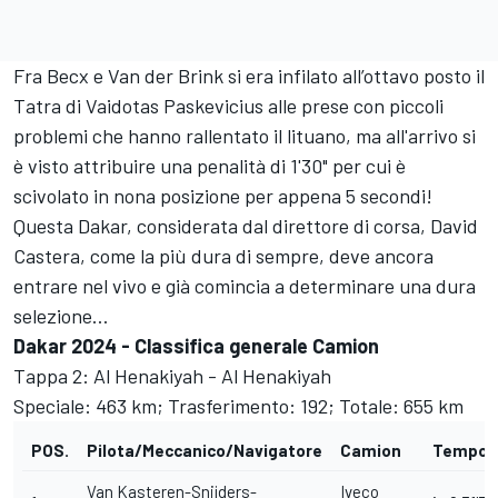
Fra Becx e Van der Brink si era infilato all’ottavo posto il
Tatra di Vaidotas Paskevicius alle prese con piccoli
problemi che hanno rallentato il lituano, ma all'arrivo si
è visto attribuire una penalità di 1'30" per cui è
scivolato in nona posizione per appena 5 secondi!
Questa Dakar, considerata dal direttore di corsa, David
Castera, come la più dura di sempre, deve ancora
entrare nel vivo e già comincia a determinare una dura
selezione…
Dakar 2024 - Classifica generale Camion
Tappa 2: Al Henakiyah - Al Henakiyah
Speciale: 463 km; Trasferimento: 192; Totale: 655 km
POS.
Pilota/Meccanico/Navigatore
Camion
Tempo/d
Van Kasteren-Snijders-
Iveco