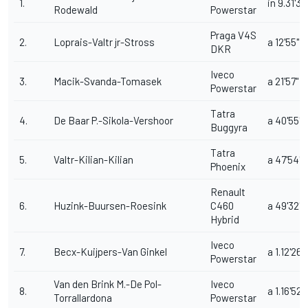
1.
in 9.31'37
Rodewald
Powerstar
Praga V4S
2.
Loprais-Valtr jr-Stross
a 12'55"
DKR
Iveco
3.
Macik-Svanda-Tomasek
a 21'57"
Powerstar
Tatra
4.
De Baar P.-Sikola-Vershoor
a 40'55"
Buggyra
Tatra
5.
Valtr-Kilian-Kilian
a 47'54"
Phoenix
Renault
6.
Huzink-Buursen-Roesink
C460
a 49'32"
Hybrid
Iveco
7.
Becx-Kuijpers-Van Ginkel
a 1.12'26"
Powerstar
Van den Brink M.-De Pol-
Iveco
8.
a 1.16'52"
Torrallardona
Powerstar