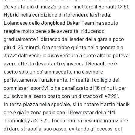
c’è voluta più di mezz’ora per rimettere il Renault C460
Hybrid nella condizione di riprendere la strada.
L’olandese dello Jongbloed Dakar Team ha saputo
reagire molto bene alle avversità, riducendo
gradualmente il distacco dal leader della gara a poco
più di 26 minuti. Ora sarebbe quinto nella generale a
33’32” dall’Iveco: la disavventura a ruote all’aria poteva
avere effetto devastanti e, invece, il Renault ne è
uscito solo un po’ ammaccato, ma è sempre
perfettamente funzionante. In realtà il collegio dei
commissari sportivi lo ha penalizzato di 16 minuti, per
cui scivola al sesto posto con un distacco di 42’29”.
In terza piazza nella speciale, si fa notare Martin Macik
che è già in zona podio con il Powerstar della MM
Technology a 21’47”. Il ceco non ha nessuna intenzione
di dare strappi al suo passo, evitando gli eccessi del