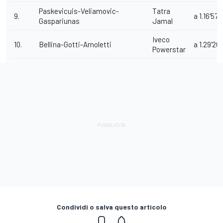
Paskevicuis-Veliamovic-
Tatra
9.
a 1.16'57"
Gaspariunas
Jamal
Iveco
10.
Bellina-Gotti-Arnoletti
a 1.29'20"
Powerstar
Condividi o salva questo articolo