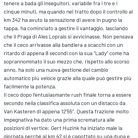
tenere a bada gli inseguitori, variabile fra i tre e i
cinque minuti, ma quando nel tratto dopo il controllo al
km 342 ha avuto la sensazione di avere in pugno la
tappa, ha cominciato a gestire il vantaggio, lasciando
che il Praga di Ales Loprais si avvicinasse. Non pensava
che il ceco arrivasse alla bandiera a scacchi con un
ritardo di appena 8 secondi con la sua “Lady” come ha
soprannominato il suo mezzo che, rispetto allo scorso
anno, ha solo una nuova gestione del cambio
automatico più veloce grazie alla quale può gestire più
facilmente la potenza.
Il ceco dopo l’entusiasmante rush finale torna a essere
secondo nella classifica assoluta con un distacco da
Van Kasteren di appena 12’55”. Questa frazione molto
impegnativa ha dato una prima scrematura alle
posizioni di vertice: Gert Huzink ha iniziato male la
giornata perché al km 42 si è capottato su una duna e