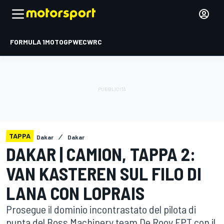
FORMULA 1
MOTOGP
WEC
WRC
TAPPA
Dakar
Dakar
DAKAR | CAMION, TAPPA 2:
VAN KASTEREN SUL FILO DI
LANA CON LOPRAIS
Prosegue il dominio incontrastato del pilota di
punta del Boss Machinery team De Rooy FPT con il