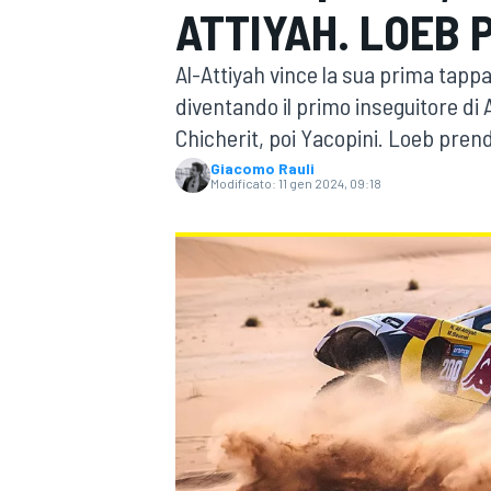
ATTIYAH. LOEB 
MOTOGP
WEC
Al-Attiyah vince la sua prima tappa
diventando il primo inseguitore di 
Chicherit, poi Yacopini. Loeb prend
Giacomo Rauli
Modificato:
11 gen 2024, 09:18
WRC