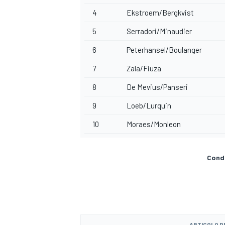
4
Ekstroem/Bergkvist
5
Serradori/Minaudier
6
Peterhansel/Boulanger
7
Zala/Fiuza
8
De Mevius/Panseri
9
Loeb/Lurquin
10
Moraes/Monleon
Condi
RALLY
ARTICOLO 