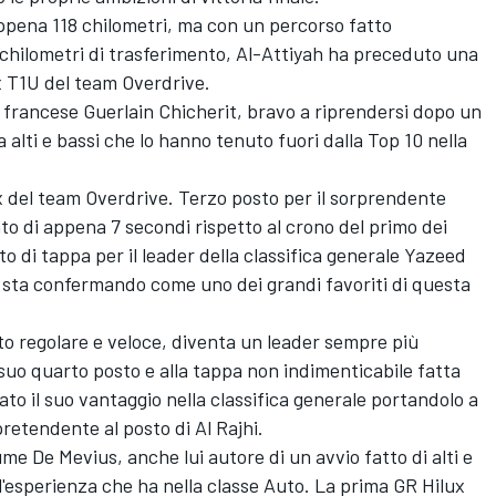
ppena 118 chilometri, ma con un percorso fatto
chilometri di trasferimento, Al-Attiyah ha preceduto una
x T1U del team Overdrive.
l francese Guerlain Chicherit, bravo a riprendersi dopo un
a alti e bassi che lo hanno tenuto fuori dalla Top 10 nella
ux del team Overdrive. Terzo posto per il sorprendente
to di appena 7 secondi rispetto al crono del primo dei
 di tappa per il leader della classifica generale Yazeed
si sta confermando come uno dei grandi favoriti di questa
lto regolare e veloce, diventa un leader sempre più
suo quarto posto e alla tappa non indimenticabile fatta
ato il suo vantaggio nella classifica generale portandolo a
retendente al posto di Al Rajhi.
ume De Mevius, anche lui autore di un avvio fatto di alti e
'esperienza che ha nella classe Auto. La prima GR Hilux