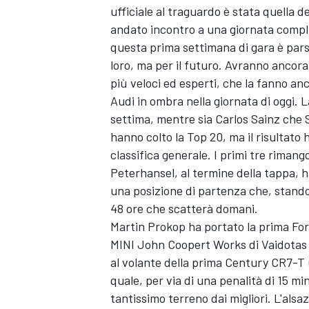
ufficiale al traguardo è stata quella 
andato incontro a una giornata complica
questa prima settimana di gara è par
loro, ma per il futuro. Avranno ancora 
più veloci ed esperti, che la fanno a
Audi in ombra nella giornata di oggi. 
settima, mentre sia Carlos Sainz che
hanno colto la Top 20, ma il risultato 
classifica generale. I primi tre riman
Peterhansel, al termine della tappa, 
una posizione di partenza che, stando
48 ore che scatterà domani.
Martin Prokop ha portato la prima For
MINI John Coopert Works di Vaidotas 
ENDURANCE/GT
al volante della prima Century CR7-T u
quale, per via di una penalità di 15 m
tantissimo terreno dai migliori. L'alsa