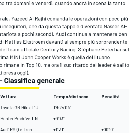
po tra domani e venerdì, quando andrà in scena la tanto
erale, Yazeed Al Rajhi comanda le operazioni con poco più
li inseguitori, che da questa tappa è diventato Nasser Al-
 qatariota a pochi secondi. Audi continua a mantenere ben
o di Mattias Ekstroem davanti al sempre più sorprendente
del team ufficiale Century Racing. Stéphane Peterhansel
prima MINI John Cooper Works è quella del lituano
rimane in Top 10, ma ora il suo ritardo dal leader è salito
i presa oggi).
- Classifica generale
Vettura
Tempo/distacco
Penalità
Toyota GR Hilux T1U
17h24'04”
Hunter Prodrive T.N.
+9'03"
Audi RS Q e-tron
+11'31"
+00'10"