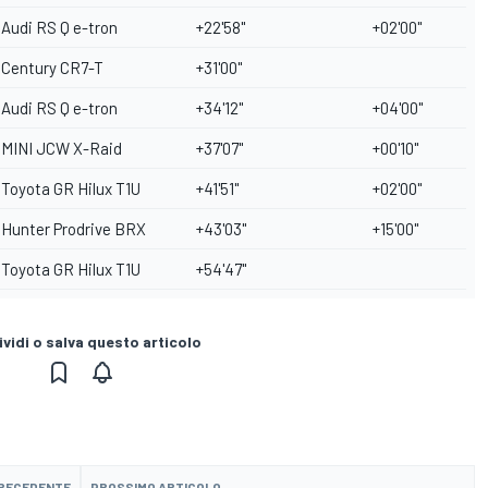
Audi RS Q e-tron
+22'58"
+02'00"
Century CR7-T
+31'00"
Audi RS Q e-tron
+34'12"
+04'00"
MINI JCW X-Raid
+37'07"
+00'10"
Toyota GR Hilux T1U
+41'51"
+02'00"
Hunter Prodrive BRX
+43'03"
+15'00"
Toyota GR Hilux T1U
+54'47"
vidi o salva questo articolo
PRECEDENTE
PROSSIMO ARTICOLO