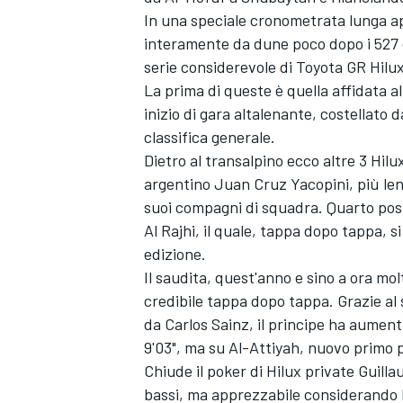
In una speciale cronometrata lunga a
interamente da dune poco dopo i 527 
serie considerevole di Toyota GR Hilu
La prima di queste è quella affidata a
inizio di gara altalenante, costellato d
classifica generale.
Dietro al transalpino ecco altre 3 Hil
argentino Juan Cruz Yacopini, più len
suoi compagni di squadra. Quarto posto
Al Rajhi, il quale, tappa dopo tappa, 
edizione.
Il saudita, quest'anno e sino a ora mo
credibile tappa dopo tappa. Grazie al 
da Carlos Sainz, il principe ha aument
9'03", ma su Al-Attiyah, nuovo primo p
Chiude il poker di Hilux private Guilla
bassi, ma apprezzabile considerando l