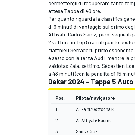
permettergli di recuperare tanto tem
attesa Tappa di 48 ore.
Per quanto riguarda la classifica gen
di 9 minuti di vantaggio sul primo deg
Attiyah. Carlos Sainz, però, segue il
2 vetture in Top 5 con il quarto post
Matthieu Serradori, primo esponente 
è sesto con la terza Audi, mentre la 
Vaidotas Zala, settimo. Sébastien Loeb 
a 43 minuti (con la penalità di 15 minut
Dakar 2024 - Tappa 5 Auto 
Pos.
Pilota/navigatore
1
Al Rajhi/Gottschalk
MONOMARCA
2
Al-Attiyah/Baumel
3
Sainz/Cruz