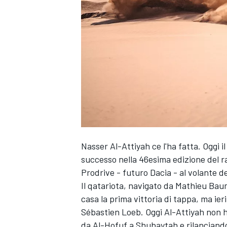
Nasser Al-Attiyah ce l'ha fatta. Oggi 
successo nella 46esima edizione del ra
Prodrive - futuro Dacia - al volante d
Il qatariota, navigato da Mathieu Baum
casa la prima vittoria di tappa, ma ie
Sébastien Loeb. Oggi Al-Attiyah non h
MONOPOSTO
da Al-Hofuf a Shubaytah e rilanciando 