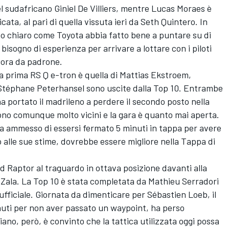
del sudafricano Giniel De Villiers, mentre Lucas Moraes è
ta, al pari di quella vissuta ieri da Seth Quintero. In
so chiaro come Toyota abbia fatto bene a puntare su di
bisogno di esperienza per arrivare a lottare con i piloti
ncora da padrone.
La prima RS Q e-tron è quella di Mattias Ekstroem,
 Stéphane Peterhansel sono uscite dalla Top 10. Entrambe
ha portato il madrileno a perdere il secondo posto nella
gono comunque molto vicini e la gara è quanto mai aperta.
ha ammesso di essersi fermato 5 minuti in tappa per avere
 alle sue stime, dovrebbe essere migliore nella Tappa di
d Raptor al traguardo in ottava posizione davanti alla
Zala. La Top 10 è stata completata da Mathieu Serradori
fficiale. Giornata da dimenticare per Sébastien Loeb, il
inuti per non aver passato un waypoint, ha perso
ziano, però, è convinto che la tattica utilizzata oggi possa