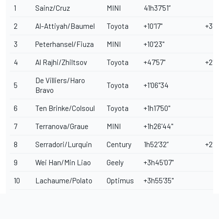
1
Sainz/Cruz
MINI
41h37'51”
2
Al-Attiyah/Baumel
Toyota
+10'17"
+3'0
3
Peterhansel/Fiuza
MINI
+10'23"
4
Al Rajhi/Zhiltsov
Toyota
+47'57"
+2'0
De Villiers/Haro
5
Toyota
+1'06"34
Bravo
6
Ten Brinke/Colsoul
Toyota
+1h17'50"
7
Terranova/Graue
MINI
+1h26'44"
8
Serradori/Lurquin
Century
1h52'32”
+2'0
9
Wei Han/Min Liao
Geely
+3h45'07"
10
Lachaume/Polato
Optimus
+3h55'35"