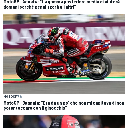
MotoGP | Acosta: "La gomma posteriore media ci aiuterà
domani perché penalizzerà gli altri"
MOTOGP
7 h
MotoGP | Bagnaia: "Era da un po' che non mi capitava di non
poter toccare con il ginocchio"