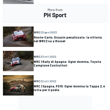
More from
PH Sport
WRC
23 gen 2023
Monte-Carlo, Gryazin penalizzato: la vittoria
nel WRC2 va a Rossel
WRC
23 ott 2022
WRC | Rally di Spagna: Ogier domina, Toyota
Campione Costruttori
WRC
22 ott 2022
WRC | Spagna, PS15: Ogier domina la Tappa 2, è
lotta per il podio