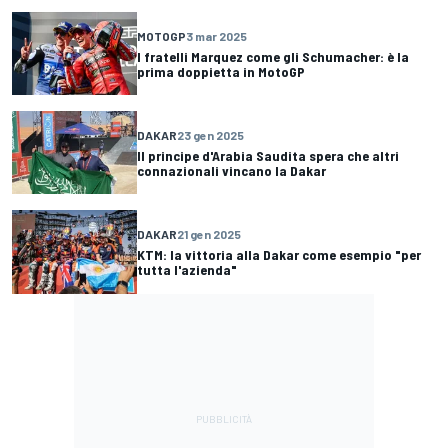
MOTOGP
3 mar 2025
I fratelli Marquez come gli Schumacher: è la
prima doppietta in MotoGP
DAKAR
23 gen 2025
Il principe d'Arabia Saudita spera che altri
connazionali vincano la Dakar
DAKAR
21 gen 2025
KTM: la vittoria alla Dakar come esempio "per
tutta l'azienda"