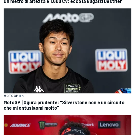
Un metro di altezza e 1.600 CV: ecco la Bugatti Destrier
MOTOGP
11 h
MotoGP | Ogura prudente: "Silverstone non è un circuito
che mi entusiasmi molto"