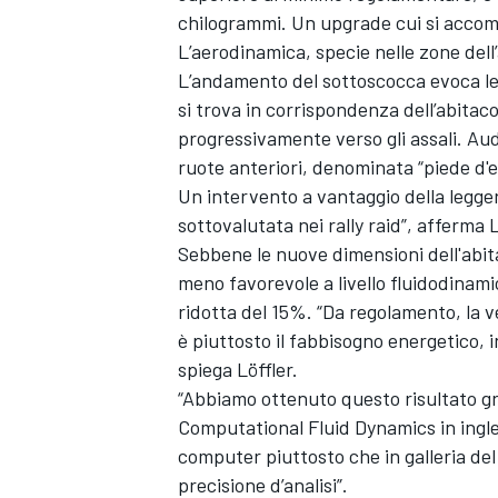
chilogrammi. Un upgrade cui si accom
L’aerodinamica, specie nelle zone dell
L’andamento del sottoscocca evoca le 
si trova in corrispondenza dell’abitaco
progressivamente verso gli assali. Audi
ruote anteriori, denominata “piede d'e
Un intervento a vantaggio della legger
sottovalutata nei rally raid”, afferma L
Sebbene le nuove dimensioni dell'abit
meno favorevole a livello fluidodinam
ridotta del 15%. “Da regolamento, la 
è piuttosto il fabbisogno energetico, i
spiega Löffler.
“Abbiamo ottenuto questo risultato gr
Computational Fluid Dynamics in ingle
RALLY
computer piuttosto che in galleria del
precisione d’analisi”.