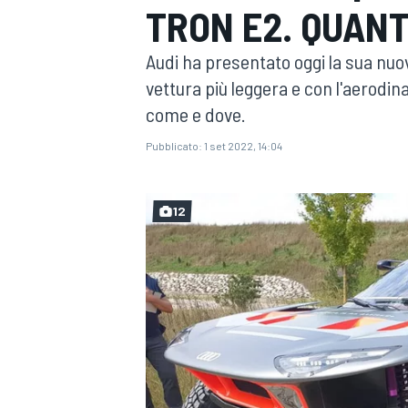
TRON E2. QUANT
MOTOGP
WEC
Audi ha presentato oggi la sua nuo
vettura più leggera e con l'aerodin
come e dove.
Pubblicato:
1 set 2022, 14:04
12
WRC