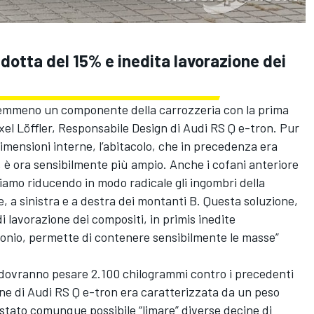
dotta del 15% e inedita lavorazione dei
nemmeno un componente della carrozzeria con la prima
xel Löffler, Responsabile Design di Audi RS Q e-tron. Pur
imensioni interne, l’abitacolo, che in precedenza era
, è ora sensibilmente più ampio. Anche i cofani anteriore
Stiamo riducendo in modo radicale gli ingombri della
e, a sinistra e a destra dei montanti B. Questa soluzione,
 lavorazione dei compositi, in primis inedite
arbonio, permette di contenere sensibilmente le masse”
1U dovranno pesare 2.100 chilogrammi contro i precedenti
ne di Audi RS Q e-tron era caratterizzata da un peso
stato comunque possibile “limare” diverse decine di