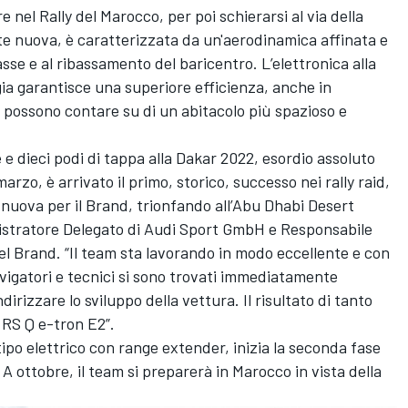
 nel Rally del Marocco, per poi schierarsi al via della
e nuova, è caratterizzata da un'aerodinamica affinata e
se e al ribassamento del baricentro. L’elettronica alla
gia garantisce una superiore efficienza, anche in
i possono contare su di un abitacolo più spazioso e
e dieci podi di tappa alla Dakar 2022, esordio assoluto
rzo, è arrivato il primo, storico, successo nei rally raid,
 nuova per il Brand, trionfando all’Abu Dhabi Desert
istratore Delegato di Audi Sport GmbH e Responsabile
del Brand. “Il team sta lavorando in modo eccellente e con
navigatori e tecnici si sono trovati immediatamente
dirizzare lo sviluppo della vettura. Il risultato di tanto
 RS Q e-tron E2”.
tipo elettrico con range extender, inizia la seconda fase
A ottobre, il team si preparerà in Marocco in vista della