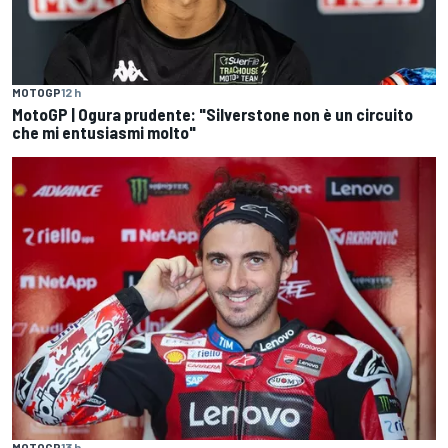
MOTOGP
12 h
MotoGP | Ogura prudente: "Silverstone non è un circuito
che mi entusiasmi molto"
MOTOGP
13 h