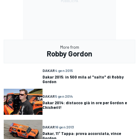
More from
Robby Gordon
DAKAR
4 gen 2015
Dakar 2015: in 500 mila al "salto" di Robby
Gordon
DAKAR
5 gen 2014
Dakar 2014: distacco già in ore per Gordon e
Chicherit!
DAKAR
16 gen 2013
Dakar, 11° Tappa: prova accorciata, vince
Gordon