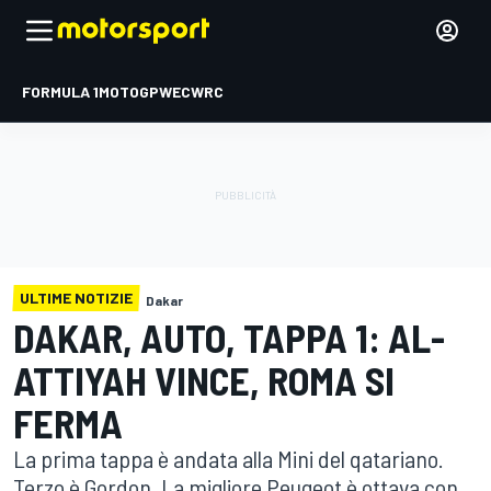
FORMULA 1
MOTOGP
WEC
WRC
ULTIME NOTIZIE
Dakar
DAKAR, AUTO, TAPPA 1: AL-
ATTIYAH VINCE, ROMA SI
FERMA
La prima tappa è andata alla Mini del qatariano.
Terzo è Gordon. La migliore Peugeot è ottava con