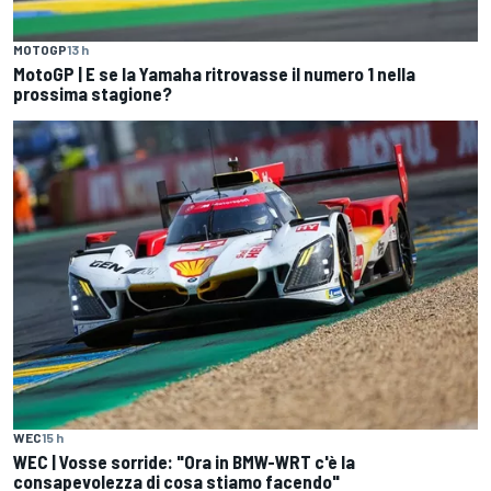
MOTOGP
13 h
MotoGP | E se la Yamaha ritrovasse il numero 1 nella
prossima stagione?
WEC
15 h
WEC | Vosse sorride: "Ora in BMW-WRT c'è la
consapevolezza di cosa stiamo facendo"