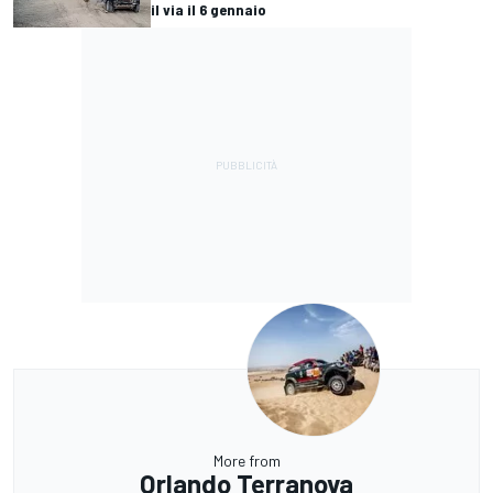
il via il 6 gennaio
More from
Orlando Terranova