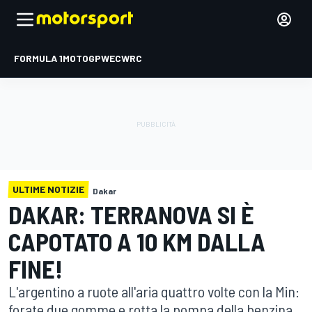
FORMULA 1
MOTOGP
WEC
WRC
ULTIME NOTIZIE
Dakar
DAKAR: TERRANOVA SI È
CAPOTATO A 10 KM DALLA
FINE!
L'argentino a ruote all'aria quattro volte con la Min:
forate due gomme e rotta la pompa della benzina