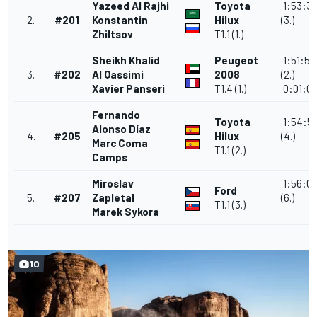
Yazeed Al Rajhi
Toyota
1:53:3
2.
#201
Konstantin
Hilux
(3.)
Zhiltsov
T1.1 (1.)
Sheikh Khalid
Peugeot
1:51:53
3.
#202
Al Qassimi
2008
(2.)
Xavier Panseri
T1.4 (1.)
0:01:0
Fernando
Toyota
1:54:51
Alonso Díaz
4.
#205
Hilux
(4.)
Marc Coma
T1.1 (2.)
Camps
Miroslav
1:56:0
Ford
5.
#207
Zapletal
(6.)
T1.1 (3.)
Marek Sykora
10