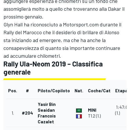
aggiungere esperienza e chilometri su un fondo che
assomiglierà molto a quello che troveranno alla Dakar il
prossimo gennaio.
Glyn Hall ha riconosciuto a Motorsport.com durante il
Rally del Marocco che il desiderio di brillare di Alonso
sta iniziando ad emergere, ma che ha anche la
consapevolezza di quanto sia importante continuare
ad accumulare chilometri.
Rally Ula-Neom 2019 – Classifica
generale
Pos.
#
Piloto/Copiloto
Nat.
Coche/Cat
Etapa 
Yasir Bin
1:47:0
Seaidan
MINI
1.
#204
(1.)
Francois
T1.2 (1.)
Cazalet