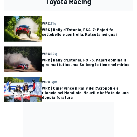
Toyota Racing
WRC
21 g
WRC | Rally d'Estonia, PS4-7: Pajari fa
settebello e controlla, Katsuta nei guai
WRC
22 g
WRC | Rally d'Estonia, PS1-3: Pajari domina il
giro mattutino, ma Solberg lo tiene nel mirino
WRC
1 gm
WRC | Ogier vince il Rally dell'Acropoli e si
rilancia nel Mondiale. Neuville beffato da una
doppia foratura