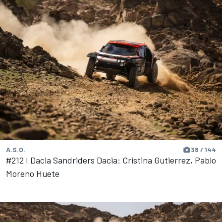
A.S.O.
38 / 144
#212 I Dacia Sandriders Dacia: Cristina Gutierrez, Pablo
Moreno Huete