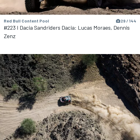
Red Bull Content Pool
29 / 144
#223 I Dacia Sandriders Dacia: Lucas Moraes, Dennis
Zenz