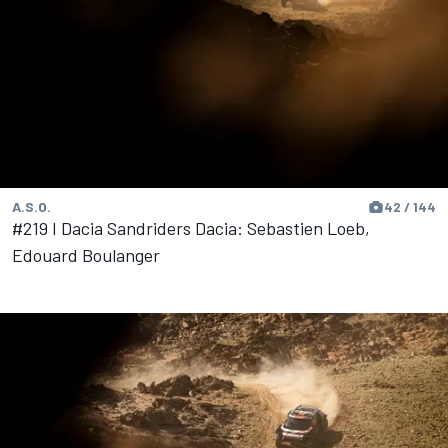
A.S.O.
42 / 144
#219 I Dacia Sandriders Dacia: Sebastien Loeb,
Edouard Boulanger