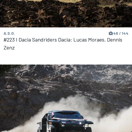
A.S.O.
46 / 144
#223 I Dacia Sandriders Dacia: Lucas Moraes, Dennis
Zenz