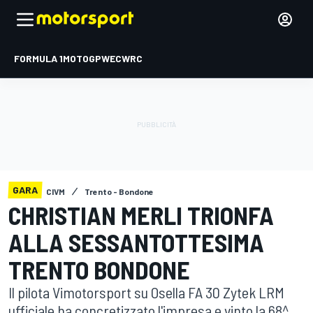
FORMULA 1
MOTOGP
WEC
WRC
GARA
CIVM
Trento - Bondone
CHRISTIAN MERLI TRIONFA
ALLA SESSANTOTTESIMA
TRENTO BONDONE
Il pilota Vimotorsport su Osella FA 30 Zytek LRM
ufficiale ha concretizzato l'impresa e vinto la 68^