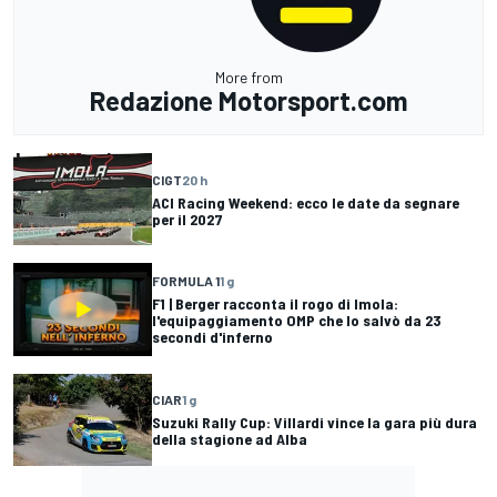
More from
Redazione Motorsport.com
CIGT
20 h
ACI Racing Weekend: ecco le date da segnare
per il 2027
FORMULA 1
1 g
F1 | Berger racconta il rogo di Imola:
l'equipaggiamento OMP che lo salvò da 23
secondi d'inferno
CIAR
1 g
Suzuki Rally Cup: Villardi vince la gara più dura
della stagione ad Alba