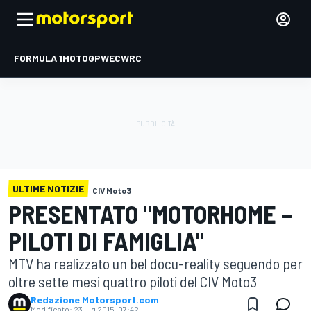
FORMULA 1
MOTOGP
WEC
WRC
ULTIME NOTIZIE
CIV Moto3
PRESENTATO "MOTORHOME –
PILOTI DI FAMIGLIA"
MTV ha realizzato un bel docu-reality seguendo per
oltre sette mesi quattro piloti del CIV Moto3
Redazione Motorsport.com
Modificato:
23 lug 2015, 07:42