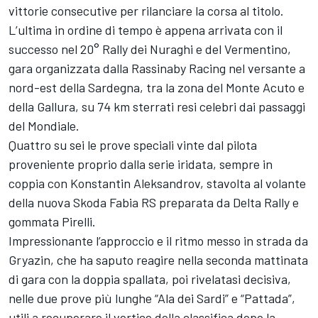
vittorie consecutive per rilanciare la corsa al titolo.
L’ultima in ordine di tempo è appena arrivata con il
successo nel 20° Rally dei Nuraghi e del Vermentino,
gara organizzata dalla Rassinaby Racing nel versante a
nord-est della Sardegna, tra la zona del Monte Acuto e
della Gallura, su 74 km sterrati resi celebri dai passaggi
del Mondiale.
Quattro su sei le prove speciali vinte dal pilota
proveniente proprio dalla serie iridata, sempre in
coppia con Konstantin Aleksandrov, stavolta al volante
della nuova Skoda Fabia RS preparata da Delta Rally e
gommata Pirelli.
Impressionante l’approccio e il ritmo messo in strada da
Gryazin, che ha saputo reagire nella seconda mattinata
di gara con la doppia spallata, poi rivelatasi decisiva,
nelle due prove più lunghe “Ala dei Sardi” e “Pattada”,
utili a recuperare il vertice della classifica dopo la