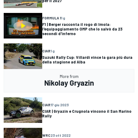
per il 2027
FORMULA 1
1 g
F1 | Berger racconta il rogo di Imola:
l'equipaggiamento OMP che lo salvò da 23
secondi d'inferno
CIAR
1 g
Suzuki Rally Cup: Villardi vince la gara più dura
della stagione ad Alba
More from
Nikolay Gryazin
CIAR
17 giu 2023
CIAR | Gryazin e Crugnola vincono il San Marino
Rally
WRC
23 ott 2022