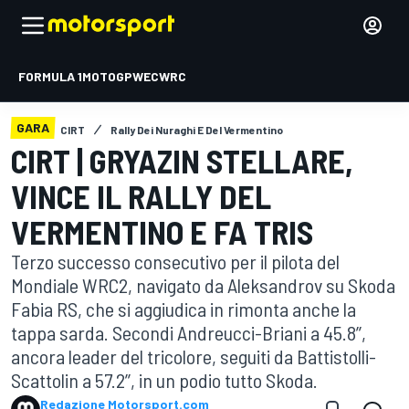
FORMULA 1
MOTOGP
WEC
WRC
GARA
CIRT
Rally Dei Nuraghi E Del Vermentino
CIRT | GRYAZIN STELLARE,
VINCE IL RALLY DEL
VERMENTINO E FA TRIS
Terzo successo consecutivo per il pilota del
Mondiale WRC2, navigato da Aleksandrov su Skoda
Fabia RS, che si aggiudica in rimonta anche la
tappa sarda. Secondi Andreucci-Briani a 45.8’’,
ancora leader del tricolore, seguiti da Battistolli-
Scattolin a 57.2’’, in un podio tutto Skoda.
Redazione Motorsport.com