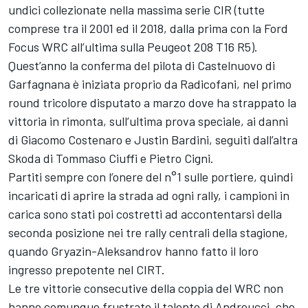
undici collezionate nella massima serie CIR (tutte
comprese tra il 2001 ed il 2018, dalla prima con la Ford
Focus WRC all’ultima sulla Peugeot 208 T16 R5).
Quest’anno la conferma del pilota di Castelnuovo di
Garfagnana è iniziata proprio da Radicofani, nel primo
round tricolore disputato a marzo dove ha strappato la
vittoria in rimonta, sull’ultima prova speciale, ai danni
di Giacomo Costenaro e Justin Bardini, seguiti dall’altra
Skoda di Tommaso Ciuffi e Pietro Cigni.
Partiti sempre con l’onere del n°1 sulle portiere, quindi
incaricati di aprire la strada ad ogni rally, i campioni in
carica sono stati poi costretti ad accontentarsi della
seconda posizione nei tre rally centrali della stagione,
quando Gryazin-Aleksandrov hanno fatto il loro
ingresso prepotente nel CIRT.
Le tre vittorie consecutive della coppia del WRC non
hanno comunque frustrato il talento di Andreucci, che