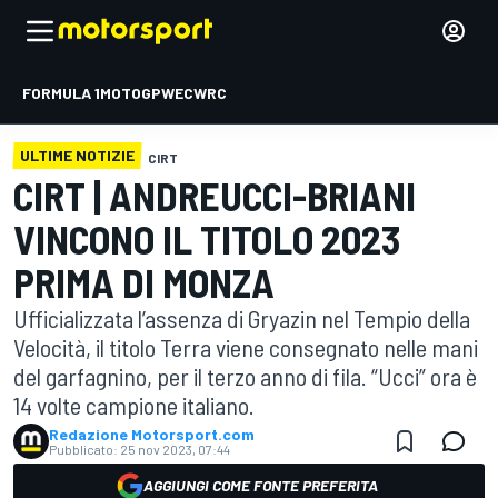
FORMULA 1
MOTOGP
WEC
WRC
ULTIME NOTIZIE
CIRT
CIRT | ANDREUCCI-BRIANI
VINCONO IL TITOLO 2023
PRIMA DI MONZA
Ufficializzata l’assenza di Gryazin nel Tempio della
Velocità, il titolo Terra viene consegnato nelle mani
del garfagnino, per il terzo anno di fila. “Ucci” ora è
14 volte campione italiano.
Redazione Motorsport.com
Pubblicato:
25 nov 2023, 07:44
AGGIUNGI COME FONTE PREFERITA