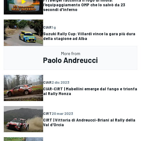
l'equipaggiamento OMP che lo salvò da 23
secondi d'inferno
CIAR
1 g
Suzuki Rally Cup: Villardi vince la gara più dura
della stagione ad Alba
More from
Paolo Andreucci
CIAR
2 dic 2023
CIAR-CIRT | Mabellini emerge dal fango e trionfa
al Rally Monza
CIRT
20 mar 2023
CIRT | Vittoria di Andreucci-Briani al Rally della
Val d'Orcia