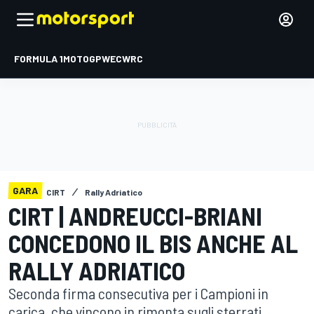
FORMULA 1
MOTOGP
WEC
WRC
GARA
CIRT
Rally Adriatico
CIRT | ANDREUCCI-BRIANI
CONCEDONO IL BIS ANCHE AL
RALLY ADRIATICO
Seconda firma consecutiva per i Campioni in
carica, che vincono in rimonta sugli sterrati