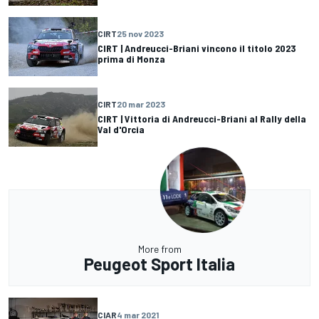
CIRT
25 nov 2023
CIRT | Andreucci-Briani vincono il titolo 2023
prima di Monza
CIRT
20 mar 2023
CIRT | Vittoria di Andreucci-Briani al Rally della
Val d'Orcia
More from
Peugeot Sport Italia
CIAR
4 mar 2021