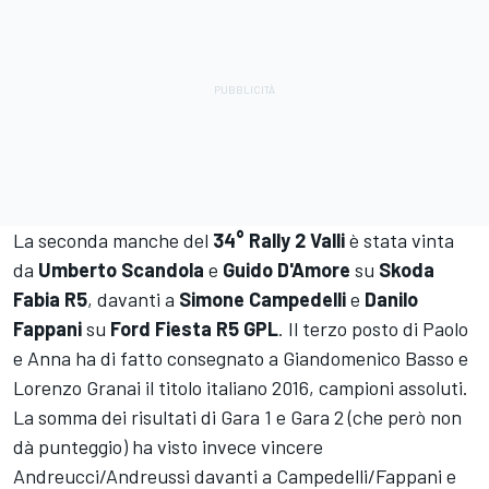
La seconda manche del
34° Rally 2 Valli
è stata vinta
da
Umberto Scandola
e
Guido D'Amore
su
Skoda
Fabia R5
, davanti a
Simone
Campedelli
e
Danilo
Fappani
su
Ford Fiesta R5 GPL
. Il terzo posto di Paolo
e Anna ha di fatto consegnato a Giandomenico Basso e
Lorenzo Granai il titolo italiano 2016, campioni assoluti.
La somma dei risultati di Gara 1 e Gara 2 (che però non
dà punteggio) ha visto invece vincere
Andreucci/Andreussi davanti a Campedelli/Fappani e