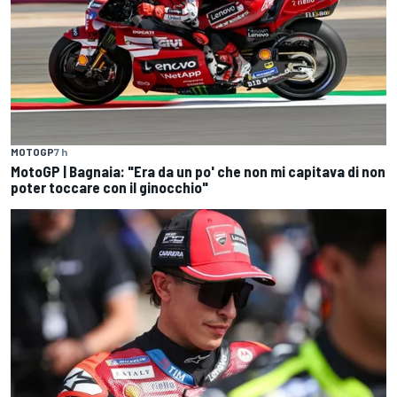
MOTOGP
7 h
MotoGP | Bagnaia: "Era da un po' che non mi capitava di non
poter toccare con il ginocchio"