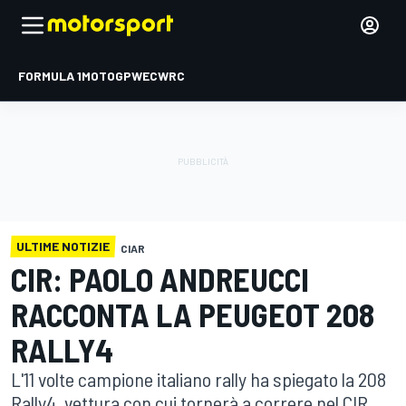
FORMULA 1
MOTOGP
WEC
WRC
ULTIME NOTIZIE
CIAR
CIR: PAOLO ANDREUCCI
RACCONTA LA PEUGEOT 208
RALLY4
L'11 volte campione italiano rally ha spiegato la 208
Rally4, vettura con cui tornerà a correre nel CIR