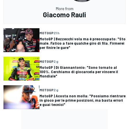
More from
Giacomo Rauli
MOTOGP
21 h
MotoGP | Bezzecchi vola ma è preoccupato: "Sto
male. Fatico a fare qualche giro di fila. Firmerei
per finire le gare"
MOTOGP
2 g
MotoGP | Di Giannantonio: "Sono tornato al
100%. Cerchiamo di giocarcela per vincere il
Mondiale"
MOTOGP
2 g
MotoGP | Acosta non molla: "Possiamo rientrare
in gioco per le prime posizioni, ma basta errori
e guai tecnici"