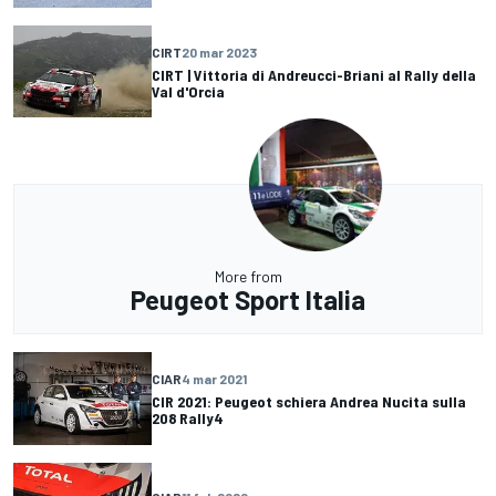
CIRT
20 mar 2023
CIRT | Vittoria di Andreucci-Briani al Rally della
Val d'Orcia
More from
Peugeot Sport Italia
CIAR
4 mar 2021
CIR 2021: Peugeot schiera Andrea Nucita sulla
208 Rally4