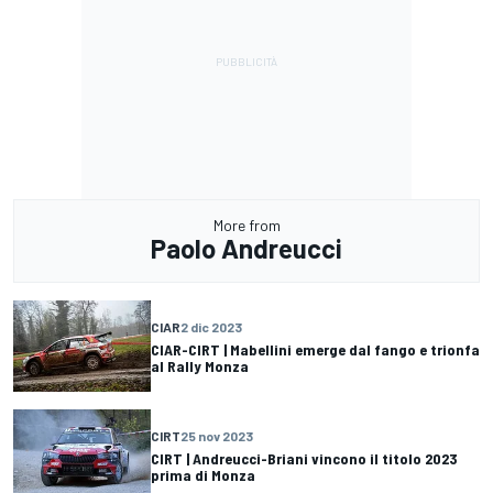
More from
Paolo Andreucci
CIAR
2 dic 2023
CIAR-CIRT | Mabellini emerge dal fango e trionfa
al Rally Monza
CIRT
25 nov 2023
CIRT | Andreucci-Briani vincono il titolo 2023
prima di Monza