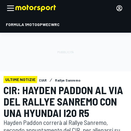
FORMULA 1
MOTOGP
WEC
WRC
ULTIME NOTIZIE
CIAR
Rallye Sanremo
CIR: HAYDEN PADDON AL VIA
DEL RALLYE SANREMO CON
UNA HYUNDAI I20 R5
Hayden Paddon correrà al Rallye Sanremo,
secondo appuntamento del CIR, per allenarsi su