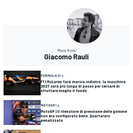
More from
Giacomo Rauli
FORMULA 1
9 h
F1 | McLaren farà marcia indietro: la macchina
2027 sarà più lunga di passo per cercare di
sfruttare meglio il fondo
MOTOGP
1 g
MotoGP | Il rilevatore di pressione delle gomme
non era configurato bene: Quartararo
penalizzato