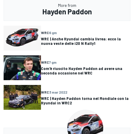
More from
Hayden Paddon
WRC
6 gm
WRC | Anche Hyundai cambia livrea: ecco la
nuova veste delle i20 N Rally1
WRC
7 gm
Com'è riuscito Hayden Paddon ad avere una
seconda occasione nel WRC
WRC
3 mar 2022
WRC | Hayden Paddon torna nel Mondiale con la
Hyundai in WRC2