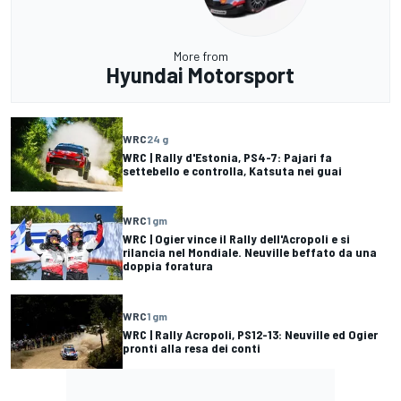
More from
Hyundai Motorsport
WRC
24 g
WRC | Rally d'Estonia, PS4-7: Pajari fa
settebello e controlla, Katsuta nei guai
WRC
1 gm
WRC | Ogier vince il Rally dell'Acropoli e si
rilancia nel Mondiale. Neuville beffato da una
doppia foratura
WRC
1 gm
WRC | Rally Acropoli, PS12-13: Neuville ed Ogier
pronti alla resa dei conti