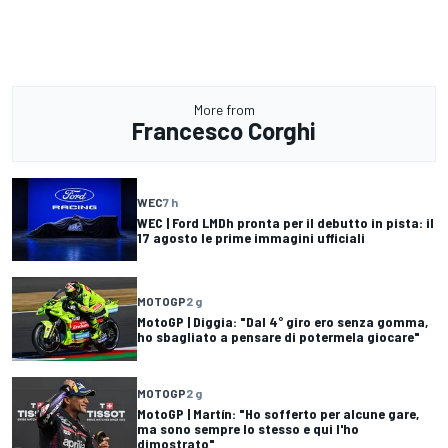
More from
Francesco Corghi
WEC
7 h
WEC | Ford LMDh pronta per il debutto in pista: il
17 agosto le prime immagini ufficiali
MOTOGP
2 g
MotoGP | Diggia: "Dal 4° giro ero senza gomma,
ho sbagliato a pensare di potermela giocare"
MOTOGP
2 g
MotoGP | Martín: "Ho sofferto per alcune gare,
ma sono sempre lo stesso e qui l'ho
dimostrato"