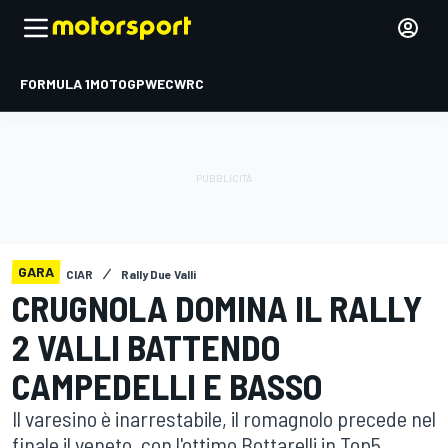
FORMULA 1
MOTOGP
WEC
WRC
GARA
CIAR
Rally Due Valli
CRUGNOLA DOMINA IL RALLY
2 VALLI BATTENDO
CAMPEDELLI E BASSO
Il varesino è inarrestabile, il romagnolo precede nel
finale il veneto, con l'ottimo Bottarelli in Top5