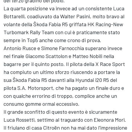
del terzo gradino del podio.
La quarta posizione va invece ad un consistente Luca
Bottarelli, coadiuvato da Walter Pasini, molto bravo al
volante della Škoda Fabia R5 griffata HK Racing-New
Turbomark Rally Team con cui è praticamente stato
sempre in Top5 anche come crono di prova.
Antonio Rusce e Simone Farnocchia superano invece
nel finale Giacomo Scattolon e Matteo Nobili nella
bagarre per il quinto posto. Il pilota della X Race Sport
ha compiuto un ultimo sforzo riuscendo a portare la
sua Škoda Fabia R5 davanti alla Hyundai i20 R5 del
pilota S.A. Motorsport, che ha pagato un finale duro e
con qualche errorino di troppo, complice anche un
consumo gomme ormai eccessivo.
Il grande sconfitto di questo evento è sicuramente
Luca Rossetti, settimo al traguardo con Eleonora Mori.
Il friulano di casa Citroën non ha mai dato l'impressione