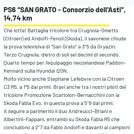
PS6 “SAN GRATO - Consorzio dell'Asti”,
14,74 km
Che lotta! Battaglia tricolore tra Crugnola-Ometto
(Citroen) ed Andolfi-Fenoli (Skoda). Il savonese chiude
la prova televisiva di “San Grato” a 3’’5 da Gryazin.
Terzo Crugnola, dietro di soli sei decimi di secondo.
Quarto tempo per l’equipaggio neozelandese Paddon-
Kennard sulla Hyundai i20N.
Molto vicino anche Stephane Lefebvre con la Citroen
C3 R5, a 1"5 dai primi. Bravi anche tra i nostri piloti del
tricolore Promozione Scattolon-Bernacchini con la
Skoda Fabia Evo, in questa prova a 5''9 dai primi.
A seguire a parimerito il duo Andreucci-Briani e
Albertini-Fappani, entrambi su Skoda Fabia R5 che
concludono a 2’’7 da Fabio Andolfi e davanti ai campioni