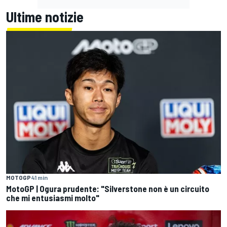
Ultime notizie
MOTOGP
41 min
MotoGP | Ogura prudente: "Silverstone non è un circuito
che mi entusiasmi molto"