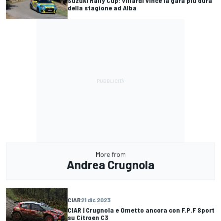
Suzuki Rally Cup: Villardi vince la gara più dura
della stagione ad Alba
More from
Andrea Crugnola
CIAR
21 dic 2023
CIAR | Crugnola e Ometto ancora con F.P.F Sport
su Citroen C3