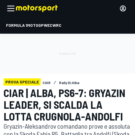
FORMULA 1
MOTOGP
WEC
WRC
PROVA SPECIALE
CIAR
Rally Di Alba
CIAR | ALBA, PS6-7: GRYAZIN
LEADER, SI SCALDA LA
LOTTA CRUGNOLA-ANDOLFI
Gryazin-Aleksandrov comandano prove e assoluta
con la Skoda Fabia R5. Battaglia tra Andolfi (Skoda