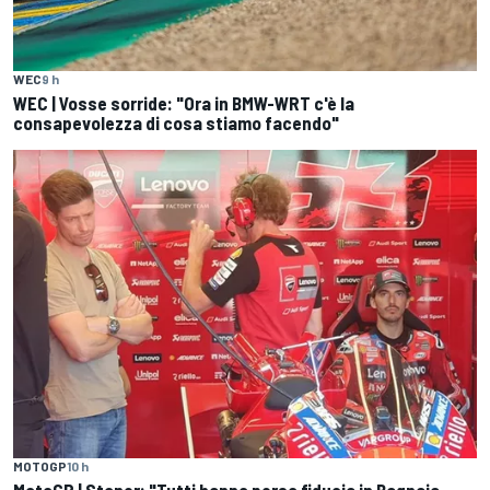
WEC
9 h
WEC | Vosse sorride: "Ora in BMW-WRT c'è la
consapevolezza di cosa stiamo facendo"
MOTOGP
10 h
MotoGP | Stoner: "Tutti hanno perso fiducia in Bagnaia