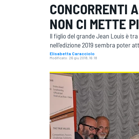
CONCORRENTI A
MOTOGP
WEC
NON CI METTE P
Il figlio del grande Jean Louis è tr
nell'edizione 2019 sembra poter at
Elisabetta Caracciolo
Modificato:
26 giu 2018, 16:18
WRC