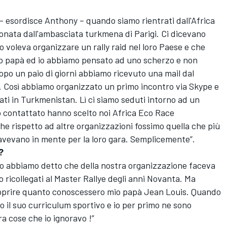
 esordisce Anthony – quando siamo rientrati dall'Africa
fonata dall'ambasciata turkmena di Parigi. Ci dicevano
o voleva organizzare un rally raid nel loro Paese e che
io papà ed io abbiamo pensato ad uno scherzo e non
opo un paio di giorni abbiamo ricevuto una mail dal
. Così abbiamo organizzato un primo incontro via Skype e
ti in Turkmenistan. Lì ci siamo seduti intorno ad un
no contattato hanno scelto noi Africa Eco Race
e rispetto ad altre organizzazioni fossimo quella che più
 avevano in mente per la loro gara. Semplicemente”.
?
do abbiamo detto che della nostra organizzazione faceva
ricollegati al Master Rallye degli anni Novanta. Ma
coprire quanto conoscessero mio papà Jean Louis. Quando
to il suo curriculum sportivo e io per primo ne sono
a cose che io ignoravo !”