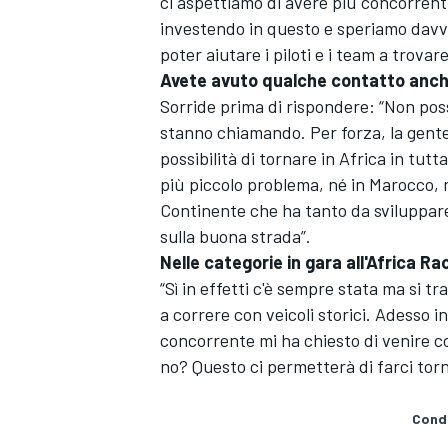
ci aspettiamo di avere più concorren
investendo in questo e speriamo davve
poter aiutare i piloti e i team a trova
Avete avuto qualche contatto anche
Sorride prima di rispondere: “Non pos
stanno chiamando. Per forza, la gente
possibilità di tornare in Africa in tut
più piccolo problema, né in Marocco, n
Continente che ha tanto da sviluppare
sulla buona strada”.
Nelle categorie in gara all'Africa Rac
“Sì in effetti c'è sempre stata ma si tr
a correre con veicoli storici. Adesso
concorrente mi ha chiesto di venire co
no? Questo ci permetterà di farci torn
MONOMARCA
Condi