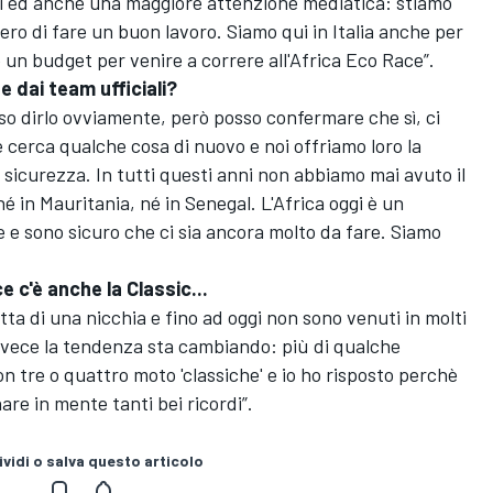
ti ed anche una maggiore attenzione mediatica: stiamo
ro di fare un buon lavoro. Siamo qui in Italia anche per
re un budget per venire a correre all'Africa Eco Race”.
 dai team ufficiali?
so dirlo ovviamente, però posso confermare che sì, ci
 cerca qualche cosa di nuovo e noi offriamo loro la
ta sicurezza. In tutti questi anni non abbiamo mai avuto il
é in Mauritania, né in Senegal. L'Africa oggi è un
 e sono sicuro che ci sia ancora molto da fare. Siamo
e c'è anche la Classic...
atta di una nicchia e fino ad oggi non sono venuti in molti
 invece la tendenza sta cambiando: più di qualche
n tre o quattro moto 'classiche' e io ho risposto perchè
are in mente tanti bei ricordi”.
vidi o salva questo articolo