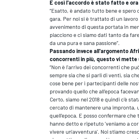
E così l'accordo è stato fatto e or
“Esatto, è andato tutto bene e spero
gara. Per noi si è trattato di un lavo
avvenimento di questa portata in meno
piacciono e ci siamo dati tanto da far
da una pura e sana passione”.
Passando invece all'argomento Afri
concorrenti in più, questo vi mette
“Non è l'arrivo dei concorrenti che pu
sempre sia che si parli di venti, sia ch
cose bene per i partecipanti delle no
provando quello che all'epoca faceva
Certo, siamo nel 2018 e quindi c'è st
cercato di mantenere una impronta, una
ENDURANCE/GT
quell'epoca. E posso confermare che tu
hanno detto e ripetuto 'veniamo a corr
vivere un'avventura'. Noi stiamo cre