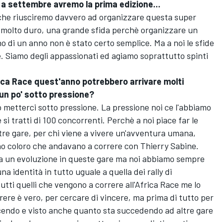
a a settembre avremo la prima edizione...
 che riusciremo davvero ad organizzare questa super
ro molto duro, una grande sfida perchè organizzare un
 di un anno non è stato certo semplice. Ma a noi le sfide
e. Siamo degli appassionati ed agiamo soprattutto spinti
ca Race quest'anno potrebbero arrivare molti
 un po' sotto pressione?
ò metterci sotto pressione. La pressione noi ce l'abbiamo
e si tratti di 100 concorrenti. Perchè a noi piace far le
stre gare, per chi viene a vivere un'avventura umana,
no coloro che andavano a correre con Thierry Sabine.
ata un evoluzione in queste gare ma noi abbiamo sempre
 identità in tutto uguale a quella dei rally di
tti quelli che vengono a correre all'Africa Race me lo
ere è vero, per cercare di vincere, ma prima di tutto per
scendo e visto anche quanto sta succedendo ad altre gare