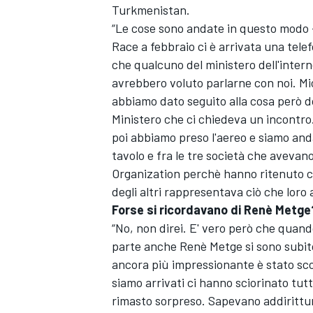
Turkmenistan.
“Le cose sono andate in questo modo –
Race a febbraio ci è arrivata una tele
che qualcuno del ministero dell'intern
avrebbero voluto parlarne con noi. M
abbiamo dato seguito alla cosa però d
Ministero che ci chiedeva un incontro
poi abbiamo preso l'aereo e siamo anda
tavolo e fra le tre società che aveva
Organization perchè hanno ritenuto ch
degli altri rappresentava ciò che loro
Forse si ricordavano di Renè Metge
“No, non direi. E' vero però che quan
parte anche Renè Metge si sono subito 
ancora più impressionante è stato s
siamo arrivati ci hanno sciorinato tut
rimasto sorpreso. Sapevano addirittur