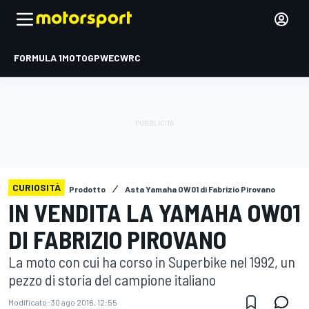
FORMULA 1
MOTOGP
WEC
WRC
CURIOSITÀ
Prodotto
Asta Yamaha OW01 di Fabrizio Pirovano
IN VENDITA LA YAMAHA OW01
DI FABRIZIO PIROVANO
La moto con cui ha corso in Superbike nel 1992, un
pezzo di storia del campione italiano
Modificato:
30 ago 2016, 12:55