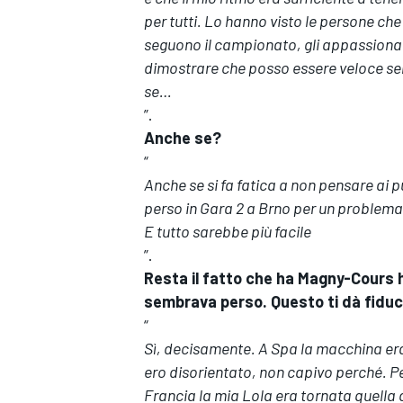
per tutti. Lo hanno visto le persone che 
seguono il campionato, gli appassionati 
dimostrare che posso essere veloce se
se…
”.
Anche se?
“
Anche se si fa fatica a non pensare ai p
perso in Gara 2 a Brno per un problema
E tutto sarebbe più facile
”.
Resta il fatto che ha Magny-Cours ha
sembrava perso. Questo ti dà fiduc
ENDURANCE/GT
“
Sì, decisamente. A Spa la macchina er
ero disorientato, non capivo perché. Per
Francia la mia Lola era tornata quella d