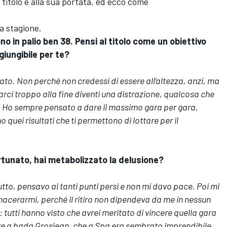
titolo è alla sua portata, ed ecco come
la stagione.
no in palio ben 38. Pensi al titolo come un obiettivo
giungibile per te?
to. Non perché non credessi di essere all’altezza, anzi, ma
i troppo alla fine diventi una distrazione, qualcosa che
e. Ho sempre pensato a dare il massimo gara per gara,
 quei risultati che ti permettono di lottare per il
tunato, hai metabolizzato la delusione?
utto, pensavo ai tanti punti persi e non mi davo pace. Poi mi
cerarmi, perché il ritiro non dipendeva da me in nessun
 tutti hanno visto che avrei meritato di vincere quella gara
nere a bada Grosjean, che a Spa era sembrato imprendibile