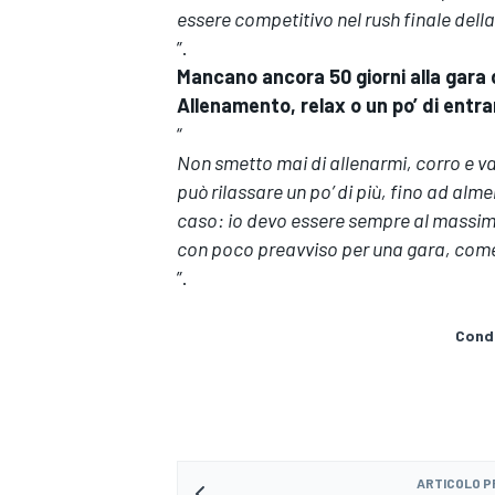
essere competitivo nel rush finale dell
”.
Mancano ancora 50 giorni alla gara
Allenamento, relax o un po’ di entr
“
Non smetto mai di allenarmi, corro e v
può rilassare un po’ di più, fino ad al
caso: io devo essere sempre al massim
con poco preavviso per una gara, com
”.
Condi
MONOMARCA
ARTICOLO 