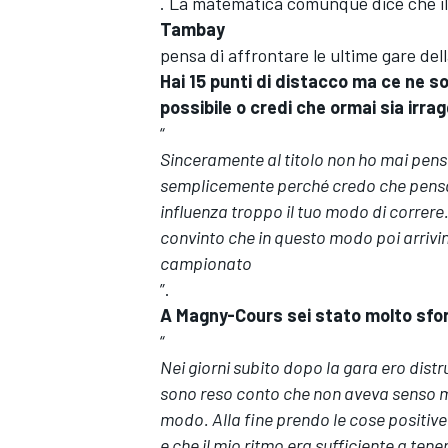
. La matematica comunque dice che il 
Tambay
pensa di affrontare le ultime gare del
Hai 15 punti di distacco ma ce ne so
possibile o credi che ormai sia irrag
“
Sinceramente al titolo non ho mai pensa
semplicemente perché credo che pensarc
influenza troppo il tuo modo di correr
convinto che in questo modo poi arrivino
campionato
”.
A Magny-Cours sei stato molto sfor
“
Nei giorni subito dopo la gara ero distr
sono reso conto che non aveva senso ma
modo. Alla fine prendo le cose positive:
e che il mio ritmo era sufficiente a te