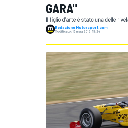
GARA"
MOTOGP
WEC
Il figlio d'arte è stato una delle riv
Redazione Motorsport.com
Modificato:
13 mag 2015, 19:24
WRC