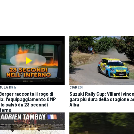
ULA 1
19 h
CIAR
20 h
 Berger racconta il rogo di
Suzuki Rally Cup: Villardi vince
la: l'equipaggiamento OMP
gara più dura della stagione a
 lo salvò da 23 secondi
Alba
nferno