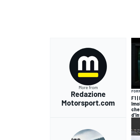
More from
FORM
Redazione
F1 |
Motorsport.com
Imo
che
d'i