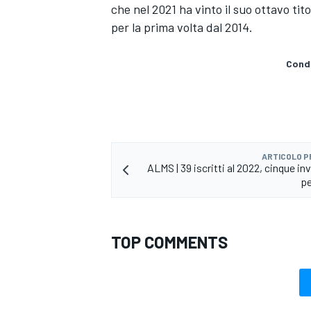
che nel 2021 ha vinto il suo ottavo ti
per la prima volta dal 2014.
Condi
ARTICOLO 
ALMS | 39 iscritti al 2022, cinque invi
pe
TOP COMMENTS
ENDURANCE/GT