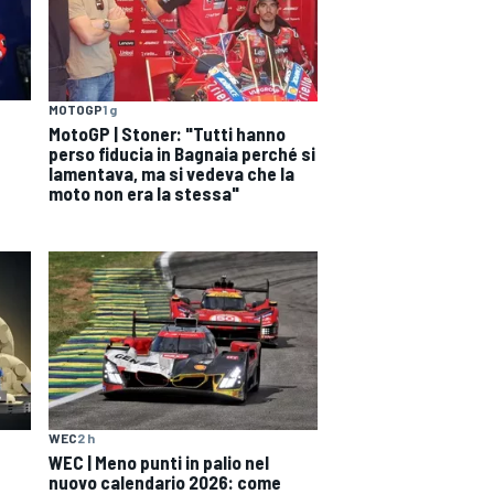
MOTOGP
1 g
MotoGP | Stoner: "Tutti hanno
perso fiducia in Bagnaia perché si
lamentava, ma si vedeva che la
moto non era la stessa"
WEC
2 h
WEC | Meno punti in palio nel
nuovo calendario 2026: come