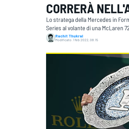
CORRERÀ NELL'A
MOTOGP
WEC
Lo stratega della Mercedes in Form
Series al volante di una McLaren 
Rachit Thukral
Modificato:
1 feb 2022, 08:15
WRC