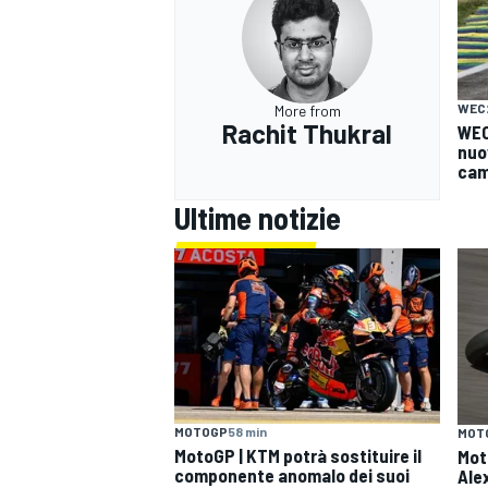
WEC
More from
Rachit Thukral
WEC 
nuo
camb
Ultime notizie
RALLY
MOTOGP
58 min
MOT
MotoGP | KTM potrà sostituire il
Moto
componente anomalo dei suoi
Ale