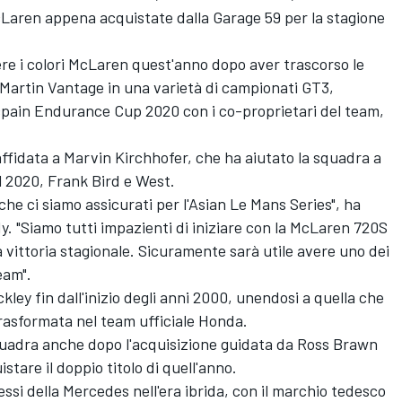
cLaren appena acquistate dalla Garage 59 per la stagione
re i colori McLaren quest'anno dopo aver trascorso le
n Martin Vantage in una varietà di campionati GT3,
cpain Endurance Cup 2020 con i co-proprietari del team,
 affidata a Marvin Kirchhofer, che ha aiutato la squadra a
l 2020, Frank Bird e West.
he ci siamo assicurati per l'Asian Le Mans Series", ha
y. "Siamo tutti impazienti di iniziare con la McLaren 720S
 vittoria stagionale. Sicuramente sarà utile avere uno dei
eam".
ley fin dall'inizio degli anni 2000, unendosi a quella che
trasformata nel team ufficiale Honda.
squadra anche dopo l'acquisizione guidata da Ross Brawn
tare il doppio titolo di quell'anno.
si della Mercedes nell'era ibrida, con il marchio tedesco