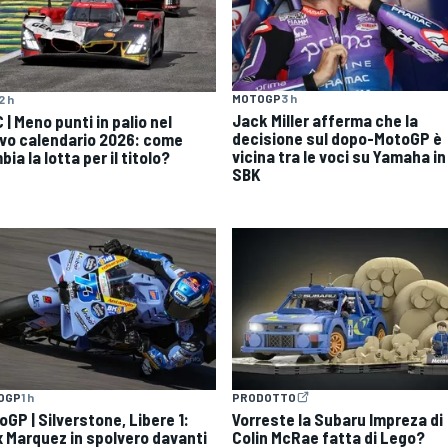
MOTOGP
3 h
2 h
Jack Miller afferma che la
| Meno punti in palio nel
decisione sul dopo-MotoGP è
vo calendario 2026: come
vicina tra le voci su Yamaha in
ia la lotta per il titolo?
SBK
OGP
1 h
PRODOTTO
GP | Silverstone, Libere 1:
Vorreste la Subaru Impreza di
x Marquez in spolvero davanti
Colin McRae fatta di Lego?