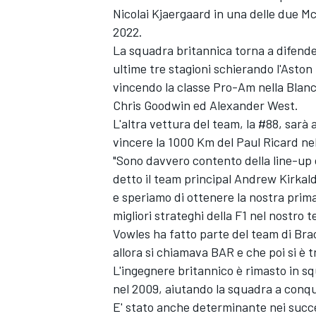
Nicolai Kjaergaard in una delle due M
2022.
La squadra britannica torna a difende
ultime tre stagioni schierando l'Asto
vincendo la classe Pro-Am nella Blan
Chris Goodwin ed Alexander West.
L'altra vettura del team, la #88, sarà
vincere la 1000 Km del Paul Ricard ne
"Sono davvero contento della line-up c
detto il team principal Andrew Kirkald
e speriamo di ottenere la nostra prima
migliori strateghi della F1 nel nostro t
Vowles ha fatto parte del team di Brack
allora si chiamava BAR e che poi si è 
L'ingegnere britannico è rimasto in 
nel 2009, aiutando la squadra a conquis
E' stato anche determinante nei succes