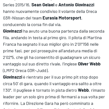
Series 2015/16,
Sean
Gelael
e
Antonio
Giovinazzi
hanno nuovamente condiviso il volante della Oreca
03R-Nissan del team
Eurasia
Motorsport
,
conducendo la corsa fin dal via.
Giovinazzi
ha avuto una buona partenza dalla seconda
fila, andando in testa al primo giro. Il pilota di Martina
Franca ha segnato il suo miglior giro in 2'01"156 nelle
prime fasi, per poi proseguire all'andatura media di
2'02"5, che gli ha consentito di guadagnare un sicuro
vantaggio sul suo diretto rivale, l’inglese
Oliver Webb
(LMP2 Oreca 03R-Judd).
Giovinazzi
è rientrato per il suo primo pit stop dopo
circa 50' di gara, quando il vantaggio era salito a oltre
1'30". Il pugliese è tornato in pista dietro
Webb
, rimasto
leader per un solo giro prima di fermarsi a sua volta per
rifornire. La Direzione Gara ha però comminato a