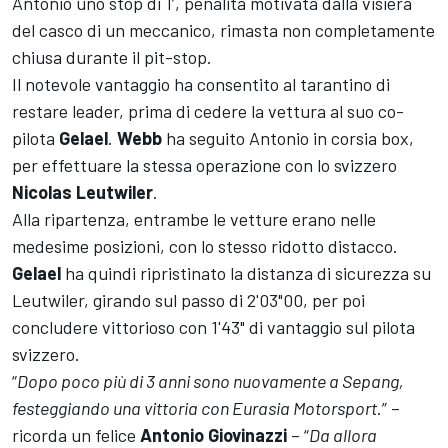
Antonio uno stop di 1’, penalità motivata dalla visiera
del casco di un meccanico, rimasta non completamente
chiusa durante il pit-stop.
Il notevole vantaggio ha consentito al tarantino di
restare leader, prima di cedere la vettura al suo co-
pilota
Gelael
.
Webb
ha seguito Antonio in corsia box,
per effettuare la stessa operazione con lo svizzero
Nicolas
Leutwiler
.
Alla ripartenza, entrambe le vetture erano nelle
medesime posizioni, con lo stesso ridotto distacco.
Gelael
ha quindi ripristinato la distanza di sicurezza su
Leutwiler, girando sul passo di 2'03"00, per poi
concludere vittorioso con 1'43" di vantaggio sul pilota
svizzero.
“
Dopo poco più di 3 anni sono nuovamente a Sepang,
festeggiando una vittoria con Eurasia Motorsport
.” –
ricorda un felice
Antonio
Giovinazzi
– “
Da allora