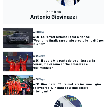
More from
Antonio Giovinazzi
WEC
10 g
WEC | La Ferrari termina i test a Monza:
"Vogliamo finalizzare al più presto le novità per
la 499P"
WEC
2 gm
WEC | Il podio è la parte dolce di Spa per la
Ferrari, ma ci sono anche amarezza e
recriminazioni
WEC
3 gm
WEC | Giovinazzi: "Dura mettere insieme il giro
da Hyperpole, in gara dovremo essere
intelligenti"