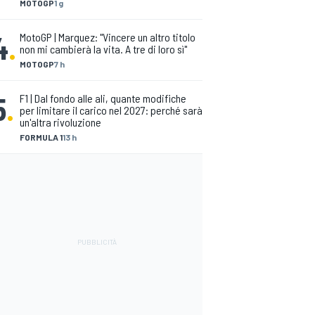
MOTOGP
1 g
4
.
MotoGP | Marquez: "Vincere un altro titolo
non mi cambierà la vita. A tre di loro sì"
MOTOGP
7 h
5
.
F1 | Dal fondo alle ali, quante modifiche
per limitare il carico nel 2027: perché sarà
un'altra rivoluzione
FORMULA 1
13 h