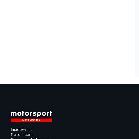
InsideEvs.it
Motor1.com