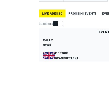
MOTOGP
WEC
LIVE ADESSO
PROSSIMI EVENTI
EVE
La tua ora
EVEN
RALLY
NEWS
MOTOGP
GRAN BRETAGNA
WRC