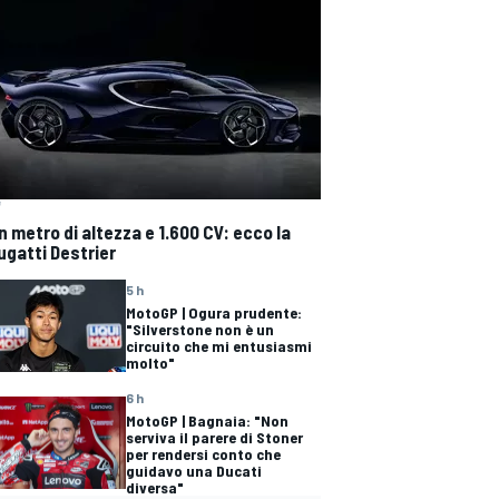
n metro di altezza e 1.600 CV: ecco la
ugatti Destrier
5 h
MotoGP | Ogura prudente:
"Silverstone non è un
circuito che mi entusiasmi
molto"
6 h
MotoGP | Bagnaia: "Non
serviva il parere di Stoner
per rendersi conto che
guidavo una Ducati
diversa"