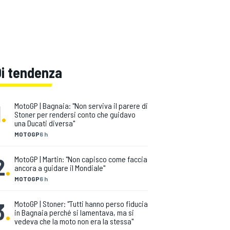
Di tendenza
1
.
MotoGP | Bagnaia: "Non serviva il parere di
Stoner per rendersi conto che guidavo
una Ducati diversa"
MOTOGP
6 h
2
.
MotoGP | Martin: "Non capisco come faccia
ancora a guidare il Mondiale"
MOTOGP
6 h
3
.
MotoGP | Stoner: "Tutti hanno perso fiducia
in Bagnaia perché si lamentava, ma si
vedeva che la moto non era la stessa"