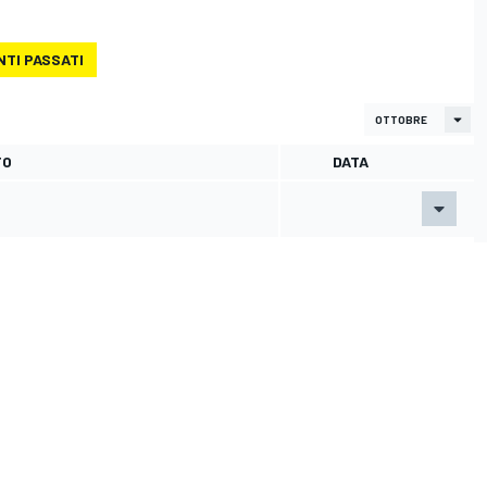
NTI PASSATI
TO
DATA