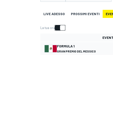
MOTOGP
WEC
LIVE ADESSO
PROSSIMI EVENTI
EVE
La tua ora
EVEN
FORMULA 1
GRAN PREMIO DEL MESSICO
WRC