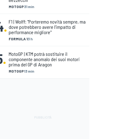
MOTOGP
31 min
4
.
F1 | Wolff: "Porteremo novità sempre, ma
dove potrebbero avere l’impatto di
performance migliore"
FORMULA 1
3 h
5
.
MotoGP | KTM potrà sostituire il
componente anomalo dei suoi motori
prima del GP di Aragon
MOTOGP
13 min