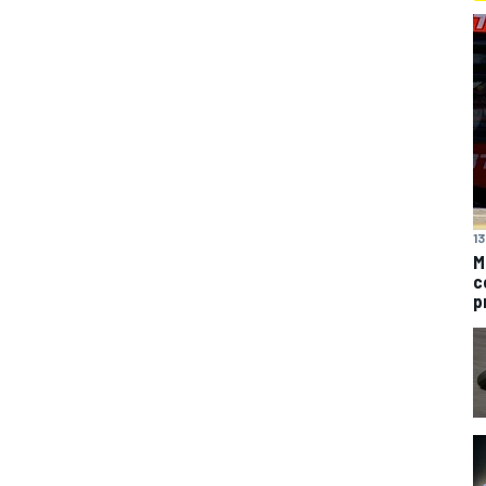
13
M
c
p