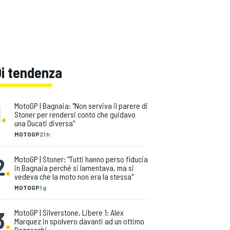
Di tendenza
1
.
MotoGP | Bagnaia: "Non serviva il parere di
Stoner per rendersi conto che guidavo
una Ducati diversa"
MOTOGP
21 h
2
.
MotoGP | Stoner: "Tutti hanno perso fiducia
in Bagnaia perché si lamentava, ma si
vedeva che la moto non era la stessa"
MOTOGP
1 g
3
.
MotoGP | Silverstone, Libere 1: Alex
Marquez in spolvero davanti ad un ottimo
Bezzecchi