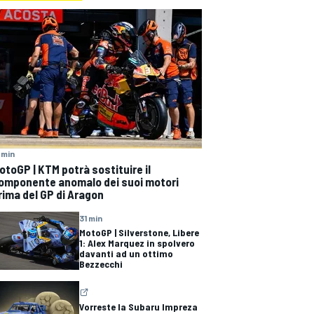
 min
otoGP | KTM potrà sostituire il
omponente anomalo dei suoi motori
rima del GP di Aragon
31 min
MotoGP | Silverstone, Libere
1: Alex Marquez in spolvero
davanti ad un ottimo
Bezzecchi
Vorreste la Subaru Impreza