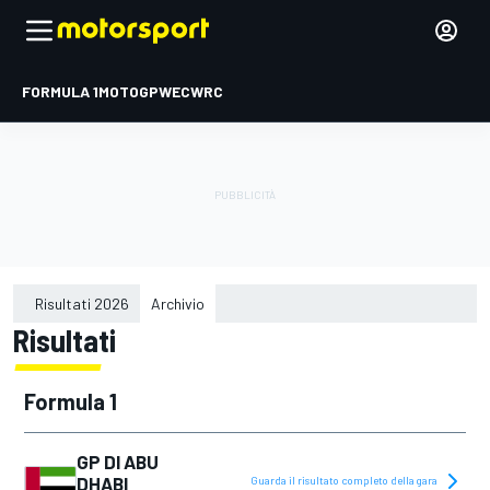
FORMULA 1
MOTOGP
WEC
WRC
Risultati 2026
Archivio
Risultati
2015
2016
Formula 1
2017
2018
GP DI ABU
DHABI
Guarda il risultato completo della gara