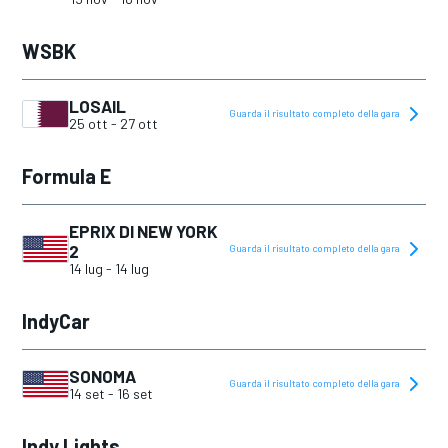
WSBK
LOSAIL
Guarda il risultato completo della gara
25 ott
-
27 ott
Formula E
EPRIX DI NEW YORK
2
Guarda il risultato completo della gara
14 lug
-
14 lug
IndyCar
SONOMA
Guarda il risultato completo della gara
14 set
-
16 set
Indy Lights