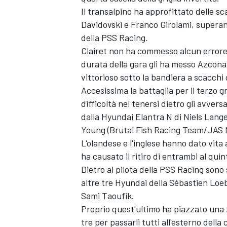
Il transalpino ha approfittato delle 
Davidovski e Franco Girolami, superan
della PSS Racing.
Clairet non ha commesso alcun errore 
durata della gara gli ha messo Azcon
vittorioso sotto la bandiera a scacchi c
Accesissima la battaglia per il terzo 
difficoltà nel tenersi dietro gli avver
dalla Hyundai Elantra N di Niels Lang
Young (Brutal Fish Racing Team/JAS 
L'olandese e l'inglese hanno dato vita
ha causato il ritiro di entrambi al qui
Dietro al pilota della PSS Racing sono 
altre tre Hyundai della Sébastien Loe
Sami Taoufik.
Proprio quest'ultimo ha piazzato una za
tre per passarli tutti all'esterno del