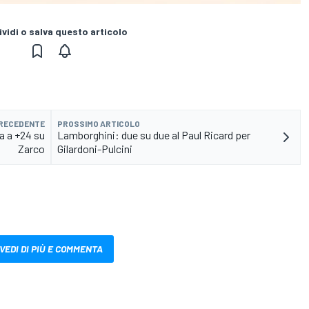
vidi o salva questo articolo
PRECEDENTE
PROSSIMO ARTICOLO
a a +24 su
Lamborghini: due su due al Paul Ricard per
Zarco
Gilardoni-Pulcini
VEDI DI PIÙ E COMMENTA