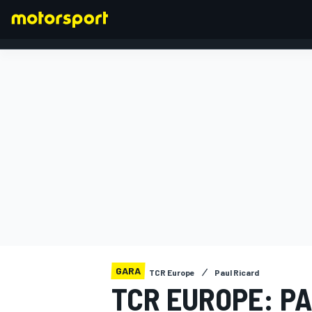
FORMULA 1
GARA
TCR Europe
Paul Ricard
TCR EUROPE: P