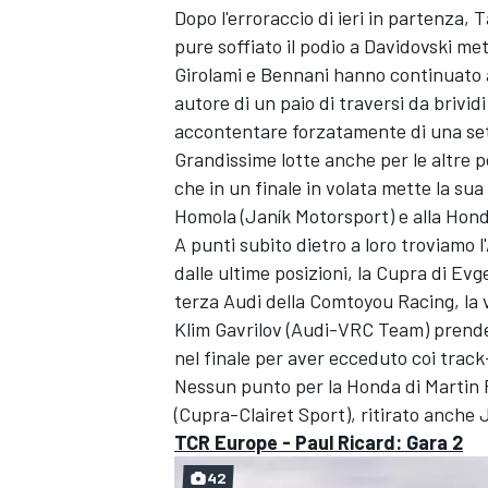
Dopo l'erroraccio di ieri in partenza, 
pure soffiato il podio a Davidovski met
Girolami e Bennani hanno continuato a
autore di un paio di traversi da brivid
accontentare forzatamente di una set
Grandissime lotte anche per le altre 
che in un finale in volata mette la su
Homola (Janík Motorsport) e alla Honda
A punti subito dietro a loro troviamo 
dalle ultime posizioni, la Cupra di Ev
terza Audi della Comtoyou Racing, la 
Klim Gavrilov (Audi-VRC Team) prende l
nel finale per aver ecceduto coi track-
Nessun punto per la Honda di Martin 
ENDURANCE/GT
(Cupra-Clairet Sport), ritirato anch
TCR Europe - Paul Ricard: Gara 2
42