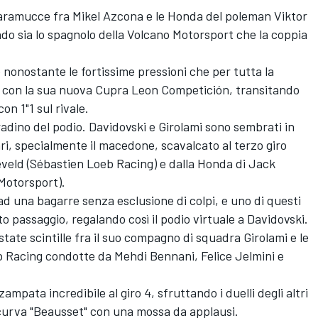
scaramucce fra Mikel Azcona e le Honda del poleman Viktor
do sia lo spagnolo della Volcano Motorsport che la coppia
nonostante le fortissime pressioni che per tutta la
a con la sua nuova Cupra Leon Competición, transitando
on 1"1 sul rivale.
gradino del podio. Davidovski e Girolami sono sembrati in
sari, specialmente il macedone, scavalcato al terzo giro
eveld (Sébastien Loeb Racing) e dalla Honda di Jack
Motorsport).
 ad una bagarre senza esclusione di colpi, e uno di questi
nto passaggio, regalando così il podio virtuale a Davidovski.
state scintille fra il suo compagno di squadra Girolami e le
b Racing condotte da Mehdi Bennani, Felice Jelmini e
mpata incredibile al giro 4, sfruttando i duelli degli altri
la curva "Beausset" con una mossa da applausi.