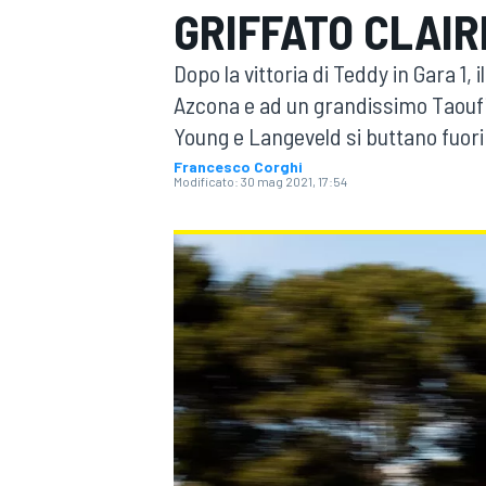
GRIFFATO CLAIR
MOTOGP
WEC
Dopo la vittoria di Teddy in Gara 1,
Azcona e ad un grandissimo Taoufik
Young e Langeveld si buttano fuori
Francesco Corghi
Modificato:
30 mag 2021, 17:54
WRC