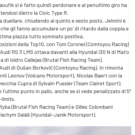
Taoufik si è fatto quindi perdonare e al penultimo giro ha
tendosi dietro la Civic Type R.
 duellare, chiudendo al quinto e sesto posto, Jelmini è
i che gli fanno accumulare un po' di ritardo dalla coppia e
tima piazza tutto sommato positiva.
posizioni della Top10, con Tom Coronel (Comtoyou Racing)
a Audi RS 3 LMS ottava davanti alla Hyundai i30 N di Mat'o
 di Isidro Callejas (Brutal Fish Racing Team).
l'Audi di Dušan Borkovič (Comtoyou Racing), in rimonta
genii Leonov (Volcano Motorsport), Nicolas Baert con la
vecchia Cupra di Sylvain Pussier (Team Clairet Sport).
'ultimo punto in palio, anche se si vede penalizzato di 5"
limits.
Ryba (Brutal Fish Racing Team) e Gilles Colombani
e Jáchym Galáš (Hyundai-Janík Motorsport).