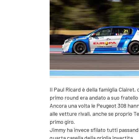
Il Paul Ricard è della famiglia Claire
primo round era andato a suo fratello
Ancora una volta le Peugeot 308 hann
alle vetture rivali, anche se proprio T
primo giro.
Jimmy ha invece sfilato tutti passando 
MONOPOSTO
quarta casella della griglia invertita.